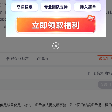
新事务不能登记到指定的事务处理器中。 ]
 ITransactionJoin::JoinTransaction returned 0x8004d00a]
.dbo.hr_employee
om #w1 就可以。请教一下各位高人问题出在哪，谢谢
转发到动态
举报
写回
切换为时间
发表回
 我都試過但是結果仍是一樣的，顯示無法提交新事務，和上面的錯誤顯示是一樣的