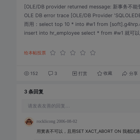
[OLE/DB provider returned message: 
OLE DB error trace [OLE/DB Provider 'SQLOLEDB'
而用：select top 10 * into #w1 from [soft].g4hrp
insert into hr_employee select * fr
给本帖投票
152
3
打赏
分享
收藏
3 条
回复
请发表友善的回复…
rocklicong
2006-08-02
用實表不可以，且用SET XACT_ABORT ON