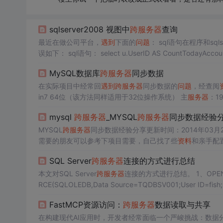
sqlserver2008 视图中
跨
服务器
查询
最近在做公司平台，
遇到
下面的
问题
： sql语句在程序和s
MySQL数据库
跨
服务器
同步数据
在实际项目中经常回
遇到
跨
服务器
同步数据的
问题
，经查阅
in7 64位（该方法同样适用于32位操作系统） 主
服务器
：19
务器
配置文件（具体路径为/MySQL/MySQL Server 5.6/my
mysql
跨
服务器
_MYSQL
跨
服务器
同步数据经验
MYSQL
跨
服务器
需要的朋友可以参考下项目需要，自己找了些
资料
和亲手配
qld]# mysql-bin是log文件的前缀，也可以使用其它的名
SQL Server
跨
服务器
连接的方式进行总结
本文对SQL Server
跨
服务器
连接的方式进行总结。 1、OPENDAT
RCE(SQLOLEDB,Data Source=TQDBSV001;User ID=fish
FastMCP资源访问：
跨
服务器
数据读取与共享
在构建现代AI应用时，开发者经常面临一个严峻挑战：数据