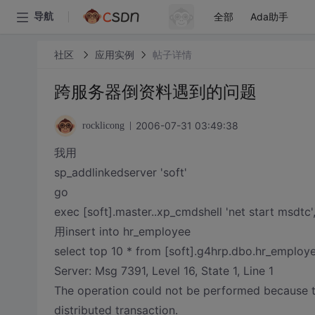
全部
Ada助手
导航
社区
应用实例
帖子详情
跨服务器倒资料遇到的问题
2006-07-31 03:49:38
rocklicong
我用
sp_addlinkedserver 'soft'
go
exec [soft].master..xp_cmdshell 'net start msdtc
用insert into hr_employee
select top 10 * from [soft].g4hrp.dbo.hr_emp
Server: Msg 7391, Level 16, State 1, Line 1
The operation could not be performed because 
distributed transaction.