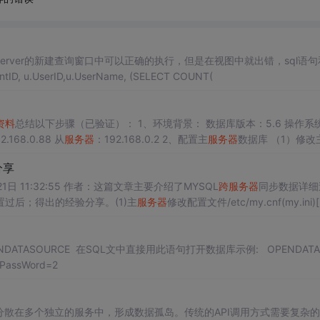
qlserver的新建查询窗口中可以正确的执行，但是在视图中就出错，sql语
误如下： sql语句： select u.UserID AS CountTodayAccountID, u.UserID,u.UserName, (SELECT COUNT(
资料
总结以下步骤（已验证）： 1、环境背景： 数据库版本：5.6 操作系
2.168.0.88 从
服务器
：192.168.0.2 2、配置主
服务器
数据库 （1）修改
.ini） 打开配置
分享
同步数据经验分享更新时间：2014年03月21日 11:32:55 作者：这篇文章主要介绍了MYSQL
跨
服务器
同步数据详细
置过后；得出的经验分享。(1)主
服务器
修改配置文件/etc/my.cnf(my.ini)
字，比如
服务器
名# 如果不带路径，...
ASOURCE 在SQL文中直接用此语句打开数据库示例: OPENDATASOU
;PassWord=2
分散在多个独立的服务中，形成数据孤岛。传统的API调用方式需要复杂