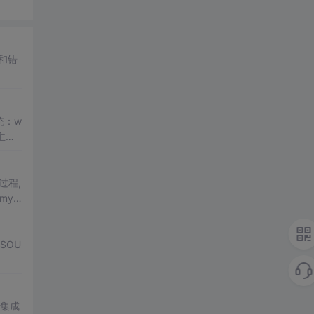
句和错
统：w
主
服
过程,
[mys
的集成