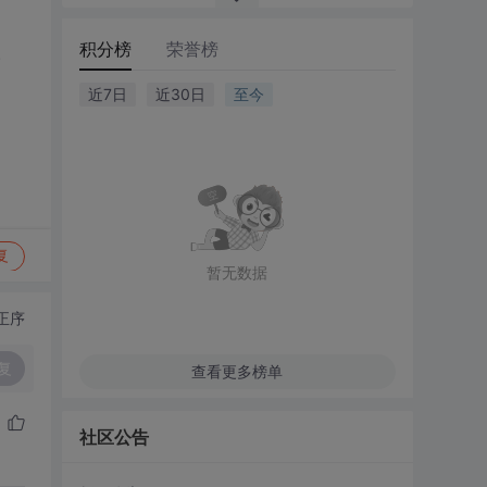
积分榜
荣誉榜
.
近7日
近30日
至今
复
暂无数据
正序
复
查看更多榜单
社区公告