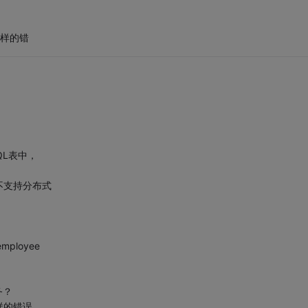
那样的错
QL表中，
不支持分布式
_employee
务？
样的错误