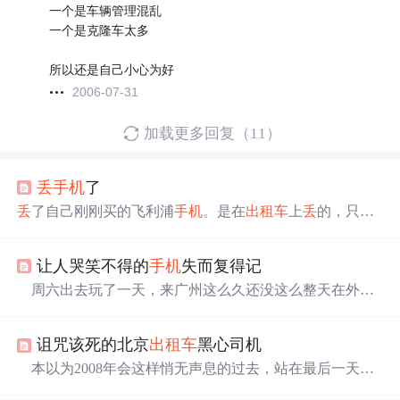
一个是车辆管理混乱
一个是克隆车太多
所以还是自己小心为好
2006-07-31
加载更多回复（11）
丢
手机
了
丢
了自己刚刚买的飞利浦
手机
。是在
出租车
上
丢
的，只是
晚了10分钟，刚刚买的
手机
就不见了，太
郁闷
了！！我跟
出租车
司机的公司联系了，而后
出租车
司机也跟我通了电
让人哭笑不得的
手机
失而复得记
话。据他说在我下车后的2-3分钟后，就上了一批人，怀疑
是他们拿走了
手机
。对于现在的社会习性，没有办法。“白
周六出去玩了一天，来广州这么久还没这么整天在外面
捞一个
手机
，傻子才不要呢”！！唉，无奈！！！ 转载于:h
玩。心情当然很好，不过估计是乐极生悲，在路上我把陪
ttps://blog.51cto.com/backu...
我2年多的阿记
手机
给
丢
了。
郁闷
了一下，不过到没太在
诅咒该死的北京
出租车
黑心司机
意。
手机
不心疼，到是卡比较心疼。这么多
手机
号码都
没。下午去买了个新
手机
，由于以前一直没计划买
手机
所
本以为2008年会这样悄无声息的过去，站在最后一天的
以也不知道哪个好。唯一印象是前几天一个朋友问我的nok
尾巴上去让我无比
郁闷
。 从公司的过年招待会上出来，