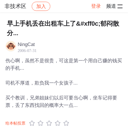
非技术区
登录
频道
加入
帖子详情
社区
非技术区
早上手机丢在出租车上了&#xff0c;郁闷散
分...
NingCat
2006-07-31
伤心啊，虽然不是很贵，可这是第一个用自己赚的钱买
的手机...
司机不厚道，欺负我一个女孩子...
买个教训，兄弟姐妹们以后可要当心啊，坐车记得要
票，丢了东西找回的概率大一点...
给本帖投票