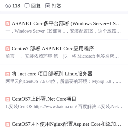
118
回复
打赏
ASP.NET Core多平台部署 (Windows Server+IIS与CentOS 7+Nginx)
一，Windows Server+IIS部署 1，安装配置IIS，这个应该都
不用多说了，教程一堆 2，下载安装.NET Core Runtime 与 .
NET Core SDK，下载请点击下载地址，如图 3，打开IIS管
Centos7 部署 ASP.NET Core应用程序
理器，应用程序池——添加应用程序池，名称随意，.NET
Framework版本选择无托管代码，托管管道模式选择集成，
前言 一、安装依赖环境 第一步、将 Microsoft 包签名密钥
如下图 4，网站——添加网站 网...
添加到受信任密钥列表，并添加 Microsoft 包存储库 第二
步、安装.NET CORE SDK 第三步、检查安装是否成功
将 .net core 项目部署到 Linux服务器
二、部署ASP.NET Core应用程序 1.上传到发布好的代码 2.
运行测试发布的项目 2.1. dotnet命令加参数 2.2.设置防火墙
阿里云的CentOS 7.6 64位，所需要的环境：MySql 5.8，.Ne
3.使用Nginx进行反向代理 安装ngixn 设置Nginx开机启动
t Core 5.0 ，Nginx。
修改Nginx配置文件 总结 参考文章 前言 我一直都是在...
CentOS7上部署.Net Core项目
1.安装CentOS https://www.baidu.com/ 百度解决 2.安装.Net C
ore Sdk 2.1添加.NET相关 为了安装.NET，需要注册微软签
名密钥和添加微软相关的支持。这个操作每台机器只能做
CentOS7.4下使用Nginx配置Asp.net Core和添加Https证书步骤
一次。 打开命令行，输
出
以下命令，注册Microsoft需要的