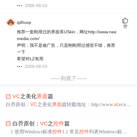
2006-08-03
qdhuxp
赞
推荐一套刚用过的界面库USkin，网址http://www.nee
media.com/
声明：我不是做广告，只是刚刚用过感觉不错，推荐
一下
希望对LZ有用
2006-08-03
——到底了——
VC
之美化
界面
篇
白乔原创：
VC
之美化
界面
篇转载地址：http://www.
vc
er.net/
showTip.jsp?tipid=10465954826431. 美化
界面
之开题篇相信
使用过《金山毒霸》、《瑞星杀毒》软件的读者应该还记
白乔原创：
VC
之
控件
篇
得它们的精美
界面
： 图1 瑞星杀毒软件的精美
界面
程序的
功能如何如何强大是一回事，它的用户
界面
则是另一回
1 使用Windows标准
控件
1.1 常见
控件
列表Windows标准
事。千万不要忽视程序的用户
界面
，因为它是给用户最初