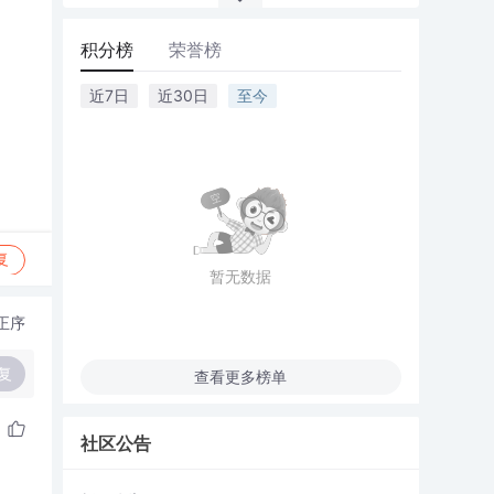
积分榜
荣誉榜
近7日
近30日
至今
复
暂无数据
正序
复
查看更多榜单
社区公告