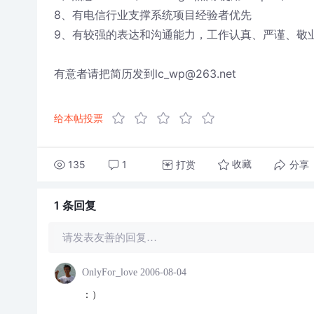
8、有电信行业支撑系统项目经验者优先
9、有较强的表达和沟通能力，工作认真、严谨、敬业
有意者请把简历发到lc_wp@263.net
给本帖投票
135
1
打赏
分享
收藏
1 条
回复
请发表友善的回复…
OnlyFor_love
2006-08-04
：）