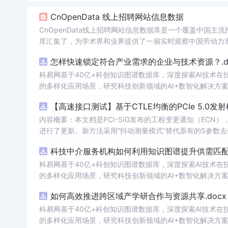
CnOpenData 线上招聘网站信息数据
CnOpenData线上招聘网站信息数据库是一个覆盖中国
库汇集了，为学术界和业界提供了一扇实时观察中国劳动力
怎样快速锁定符合产业需求的企业与技术资源？.do
科易网基于40亿+科创知识图谱数据库，深度探索AI技术
的多样化应用场景，研究科技创新领域的AI+数智化解决方
【高速接口测试】基于CTLE均衡的PCIe 5.0
内容概要：本文档是PCI-SIG发布的工程变更通知（ECN），针对P
进行了更新。新方法采用“抖动测量模式”替代原有的S参数
退化，从而更准确地评估由芯片内部随机和确定性源产生的
科技中介服务机构如何利用知识图谱提升供需匹配精
去嵌入过程中高频噪声放大带来的测量不准确性。对于2.5至16.0 GT/s速率
证或测试的工程师，尤其是涉及PC
科易网基于40亿+科创知识图谱数据库，深度探索AI技术
的多样化应用场景，研究科技创新领域的AI+数智化解决方
如何高效推进跨区域产学研合作与资源共享.docx
科易网基于40亿+科创知识图谱数据库，深度探索AI技术
的多样化应用场景，研究科技创新领域的AI+数智化解决方