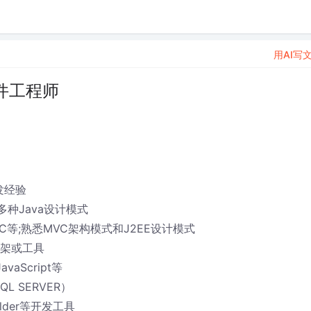
用AI写
件工程师
发经验
种Java设计模式
,JDBC等;熟悉MVC架构模式和J2EE设计模式
源框架或工具
vaScript等
L SERVER）
uilder等开发工具