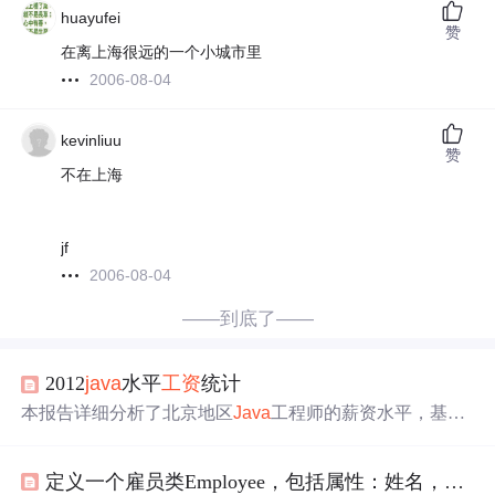
huayufei
赞
在离上海很远的一个小城市里
2006-08-04
kevinliuu
赞
不在上海
jf
2006-08-04
——到底了——
2012
java
水平
工资
统计
本报告详细分析了北京地区
Java
工程师的薪资水平，基于
对不同工作经验年限的340名程序员的
调查
，揭示了从入门
到资深各阶段的平均
工资
及分布情况。数据显示，随着经
定义一个雇员类Employee，包括属性：姓名，工号，年龄，
验的积累，
Java
程序员的收入显著增长。