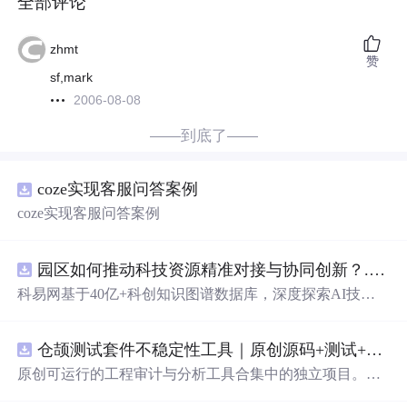
全部评论
zhmt
赞
sf,mark
2006-08-08
——到底了——
coze实现客服问答案例
coze实现客服问答案例
园区如何推动科技资源精准对接与协同创新？.docx
科易网基于40亿+科创知识图谱数据库，深度探索AI技术
在技术转移、成果转化、技术经纪、知识产权、产业创
新、科技招商等垂直领域的多样化应用场景，研究科技创
仓颉测试套件不稳定性工具｜原创源码+测试+离线报告
新领域的AI+数智化解决方案，推动科技创新与产业创新
智能化发展。
原创可运行的工程审计与分析工具合集中的独立项目。每
个压缩包包含完整 Node.js、HTML、CSS、
Java
Script 源