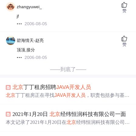
zhangyuwei_
赞
jf
2006-08-05
碧海情天-赵亮
赞
顶顶,接分
2006-08-05
——到底了——
北京
丁丁租房招聘
JAVA
开发人员
北京
丁丁租房正在寻找
JAVA
开发人员
，职责包括参与基础
服务和业务系统的建设与优化，制定编码规范，并推动产
品性能提升。理想的候选人应具备扎实的
JAVA
基础，熟悉
2021年1月20日
北京
经纬恒润科技有限公司一面
Spring、Mybatis等框架，掌握Redis、Zookeeper等技术，并
有在Linux环境下工作的经验。
本文记录了2021年1月20日在
北京
经纬恒润科技有限公司参
加后端开发实习生面试的经历，包括面试官提问的技术细
节，如Python、Flask框架、HTTP协议等，以及对
Java
的