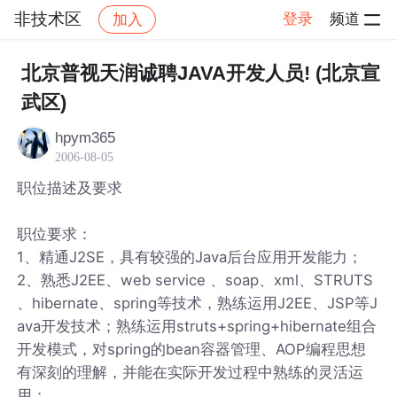
非技术区
登录
频道
加入
帖子详情
社区
非技术区
北京普视天润诚聘JAVA开发人员! (北京宣
武区)
hpym365
2006-08-05
职位描述及要求
职位要求：
1、精通J2SE，具有较强的Java后台应用开发能力；
2、熟悉J2EE、web service 、soap、xml、STRUTS
、hibernate、spring等技术，熟练运用J2EE、JSP等J
ava开发技术；熟练运用struts+spring+hibernate组合
开发模式，对spring的bean容器管理、AOP编程思想
有深刻的理解，并能在实际开发过程中熟练的灵活运
用；