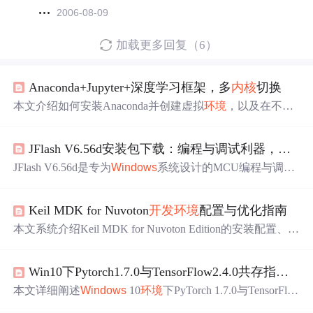
2006-08-09
加载更多回复（6）
Anaconda+Jupyter+深度学习框架，多
内核
切换
本文介绍如何安装Anaconda并创建虚拟
环境
，以及在不同
环境
中安装特定版本的TensorFlow。同时，还提供了Jupyte
r Notebook多
内核
切换的方法。
JFlash V6.56d安装包下载：编程与调试利器，支持多
JFlash V6.56d是专为
Windows
系统设计的MCU编程与调试
工具。它兼容性强，支持多厂商多
内核
MCU，稳定性好，
操作界面直观。广泛应用于嵌入式系统
开发
、教育研究、
Keil MDK for Nuvoton
开发
环境
配置与优化指南
产品测试验证等场景，能为
开发
者提供高效编程与调试体
验。
本文系统介绍Keil MDK for Nuvoton Edition的安装配置、许
可证激活机制、项目迁移策略及调试优化方法。涵盖
Wind
ows
下μVision与跨平台Keil Studio双
环境
部署，用户级Lice
Win10下Pytorch1.7.0与TensorFlow2.4.0共存指南：CUDA11.0
nse基于UID的激活原理，CMSIS-Pack设备支持包（DFP）
导入，AC6编译器适配，Nu-Link调试器高级配置，以及多
本文详细阐述
Windows
10
环境
下PyTorch 1.7.0与TensorFlo
内核
（M0/M4/M23/M55）兼容性处理等关键技术
点
，面向
w 2.4.0基于CUDA 11.0协同工作的完整配置流程，涵盖Co