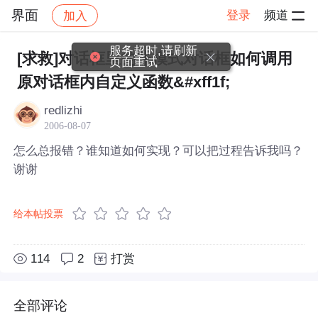
界面
登录
频道
加入
帖子详情
社区
界面
服务超时,请刷新
[求救]对话框里的非模式对话框如何调用
页面重试
原对话框内自定义函数&#xff1f;
redlizhi
2006-08-07
怎么总报错？谁知道如何实现？可以把过程告诉我吗？
谢谢
给本帖投票
114
2
打赏
全部评论