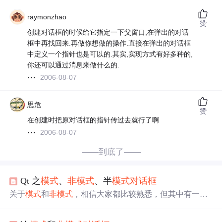
raymonzhao
赞
创建对话框的时候给它指定一下父窗口,在弹出的对话
框中再找回来.再做你想做的操作.直接在弹出的对话框
中定义一个指针也是可以的.其实,实现方式有好多种的,
你还可以通过消息来做什么的.
2006-08-07
思危
赞
在创建时把原对话框的指针传过去就行了啊
2006-08-07
——到底了——
Qt 之
模式
、
非
模式
、半
模式
对话框
关于
模式
和
非
模式
，相信大家都比较熟悉，但其中有一个
可能很多人都比较陌生，介于两者之间的状态，称之为“半
模式
“。