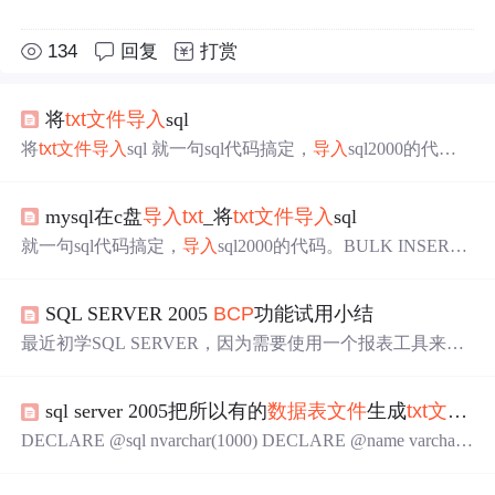
134
回复
打赏
将
txt
文件
导入
sql
将
txt
文件
导入
sql 就一句sql代码搞定，
导入
sql2000的代
码。 BULK INSERT 表名 FROM 'F:\你的文本
文件
.
txt
' WIT
H ( FIELDTERMINATOR ='以什么符号分割数据', ROWTE
mysql在c盘
导入
txt
_将
txt
文件
导入
sql
RMINATOR= '以什么符号加\n结尾')--\n是回车的意思，就
是回车前面是什么符号，如果没符号直接单引号\n 例如：
就一句sql代码搞定，
导入
sql2000的代码。BULK INSERT
BULK INSERT b
表名 FROM 'F:\你的文本
文件
.
txt
' WITH ( FIELDTERMINA
TOR ='以什么符号分割数据', ROWTERMINATOR= '以什
SQL SERVER 2005
BCP
功能试用小结
么符号加\n结尾')--\n是回车的意思，就是回车前面是什么
符号，如果没符号直接单引号\n例如：BULK INSERT bb F
最近初学SQL SERVER，因为需要使用一个报表工具来将
ROM 'F:\2008-02-1...
一些业务统计信息做成报表，所以试着使用SQL SERVER
的
BCP
功能来将
TXT
文件
导入
到SQL SERVER的
数据表
。
sql server 2005把所以有的
数据表
文件
生成
txt
文件
(
b
下面对
BCP
功能做一个简单的小结。1、
BCP
是一个命令
行的工具，语法格式大致如下：
bcp
{dbtable|query} {in|out|
DECLARE @sql nvarchar(1000) DECLARE @name varchar
queryout|format} 数据
文件
参数选项2、
BCP
命令简单解
(100) declare cur cursor FOR SELECT name FROM sysobjects
释：dbta
WHERE (xtype = 'U') FOR READ ONLY OPEN cur FETC