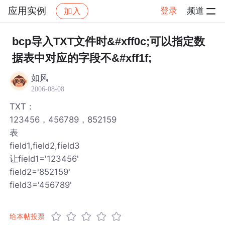
应用实例
登录
频道
加入
帖子详情
社区
应用实例
bcp导入TXT文件时&#xff0c;可以指定数
据表中对应的字段不&#xff1f;
如风
2006-08-08
TXT：
123456，456789，852159
表
field1,field2,field3
让field1='123456'
field2='852159'
field3='456789'
给本帖投票