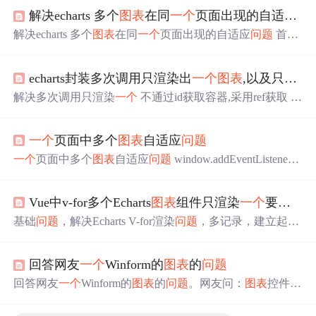
解决echarts 多个
图表
在同
一个
页面出现的自适应
问
解决echarts 多个
图表
在同
一个
页面出现的自适应
问题
首先
看两张图： 出现的
问题
; 缩放浏览器后： 正常想要的效
果：缩放浏览器，五个echarts都能自适应 解决方案： 在最
echarts封装多次调用只渲染出
一个
图表
,以及只有最后
后
一个
ecahrts的自适应代码里加上前面这几行即可 注意：
是最后
一个
echarts里加入这四行代码，分别是前面四个echa
解决多次调用只渲染
一个
不通过id获取容器,采用ref获取 m
rts 出现以上
问题
的原因： 个人认为是echarts机制里，后面
yChart = echarts.init(this.$refs.main) 解决echarts多次调用只有
创建的echarts
图表
会影响前面eachrts的创建渲染，从何需要
最后
一个
自适应 window.addEventListener('resize', function ()
在后面
一个
echarts创建完成之后再次刷新初始化前面
一个
e
一个
页面中多个
图表
自适应
问题
{ myChart.resize() })
chart
一个
页面中多个
图表
自适应
问题
window.addEventListener
(“resize”, function () { myChart.resize(); });
Vue中v-for多个Echarts
图表
组件只渲染
一个
要素
问
基础
问题
，解决Echarts V-for渲染
问题
，多记录，建立起自
己开发的节奏感
回答网友
一个
Winform的
图表
的
问题
回答网友
一个
Winform的
图表
的
问题
。网友问：
图表
控件，
可以用于winform的，有没有推荐？柱状图，饼图？ 俺回
答：VS 自带的 也可以的 网友问：自带？Chart吗？ 俺回