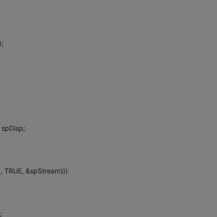
;
 spDisp;
 TRUE, &spStream)))
;