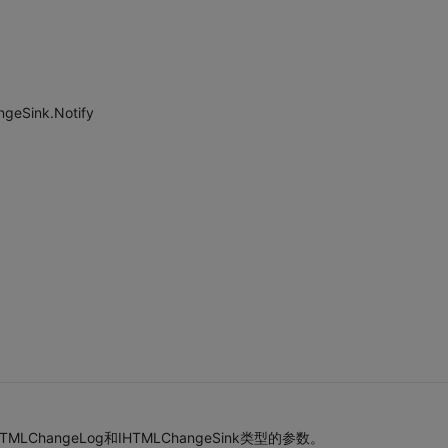
ngeSink.Notify
MLChangeLog和IHTMLChangeSink类型的参数。