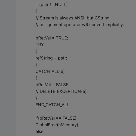
if (pstr != NULL)
{
// Stream is always ANSI, but CString
// assignment operator will convert implicitly.
bRetVal = TRUE;
TRY
{
refString = pstr;
}
CATCH_ALL(e)
{
bRetVal = FALSE;
// DELETE_EXCEPTION(e);
}
END_CATCH_ALL
if(bRetVal == FALSE)
GlobalFree(hMemory);
else