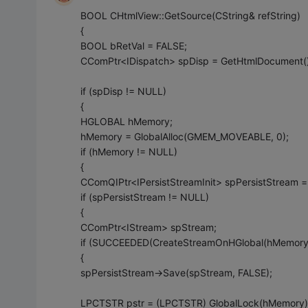
BOOL CHtmlView::GetSource(CString& refString)
{
BOOL bRetVal = FALSE;
CComPtr<IDispatch> spDisp = GetHtmlDocument()
if (spDisp != NULL)
{
HGLOBAL hMemory;
hMemory = GlobalAlloc(GMEM_MOVEABLE, 0);
if (hMemory != NULL)
{
CComQIPtr<IPersistStreamInit> spPersistStream =
if (spPersistStream != NULL)
{
CComPtr<IStream> spStream;
if (SUCCEEDED(CreateStreamOnHGlobal(hMemory,
{
spPersistStream->Save(spStream, FALSE);
LPCTSTR pstr = (LPCTSTR) GlobalLock(hMemory)