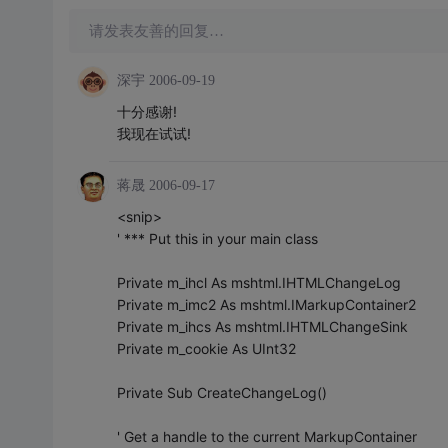
请发表友善的回复…
深宇
2006-09-19
十分感谢!
我现在试试!
蒋晟
2006-09-17
<snip>
' *** Put this in your main class
Private m_ihcl As mshtml.IHTMLChangeLog
Private m_imc2 As mshtml.IMarkupContainer2
Private m_ihcs As mshtml.IHTMLChangeSink
Private m_cookie As UInt32
Private Sub CreateChangeLog()
' Get a handle to the current MarkupContainer