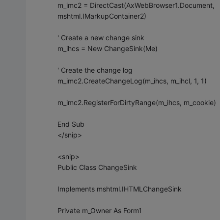
m_imc2 = DirectCast(AxWebBrowser1.Document,
mshtml.IMarkupContainer2)
' Create a new change sink
m_ihcs = New ChangeSink(Me)
' Create the change log
m_imc2.CreateChangeLog(m_ihcs, m_ihcl, 1, 1)
m_imc2.RegisterForDirtyRange(m_ihcs, m_cookie)
End Sub
</snip>
<snip>
Public Class ChangeSink
Implements mshtml.IHTMLChangeSink
Private m_Owner As Form1