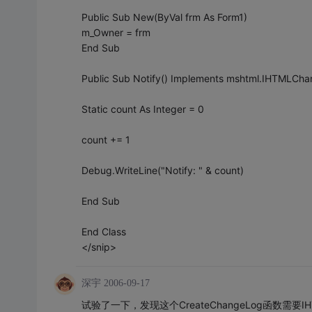
Public Sub New(ByVal frm As Form1)
m_Owner = frm
End Sub
Public Sub Notify() Implements mshtml.IHTMLCha
Static count As Integer = 0
count += 1
Debug.WriteLine("Notify: " & count)
End Sub
End Class
</snip>
深宇
2006-09-17
试验了一下，发现这个CreateChangeLog函数需要IHT