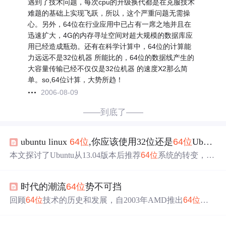
遇到了技术问题，每次cpu的升级换代都是在克服技术
难题的基础上实现飞跃，所以，这个严重问题无需操
心。另外，64位在行业应用中已占有一席之地并且在
迅速扩大，4G的内存寻址空间对超大规模的数据库应
用已经造成瓶劲。还有在科学计算中，64位的计算能
力远远不是32位机器 所能比的，64位的数据线产生的
大容量传输已经不仅仅是32位机器 的速度X2那么简
单。so,64位计算，大势所趋！
2006-08-09
——到底了——
ubuntu linux
64位
,你应该使用32位还是
64位
Ubuntu Linux？ | MOS86
本文探讨了Ubuntu从13.04版本后推荐
64位
系统的转变，解
释了
64位
处理器的优势，如更大的内存容量、安全性提升
和兼容性改进。同时指出虽然32位软件仍可运行，但在
64
时代的潮流
64位
势不可挡
位
系统上使用
64位
版本的Linux更优，尤其对于性能和兼容
现代插件。文章还提到了早期的
64位
挑战，如Flash插件问
回顾
64位
技术的历史和发展，自2003年AMD推出
64位
技
题，但这些问题已得到解决。最后，给出了决定32位还是
6
术以来，众多软硬件厂商积极响应，为32位计算过渡到
64
4位
版本的依据，如处理器类型、硬件驱动和性能需求。
位
奠定了坚实的产业基础。
64位
技术不仅提高了现有32位