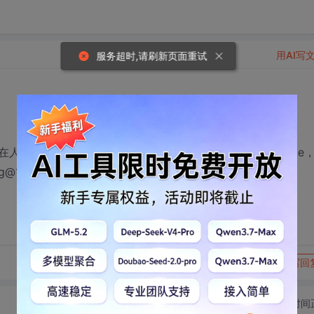
用AI写
服务超时,请刷新页面重试
我在人大附近，主要是积累工作经验，对工资没有要求甚至none
.com 136 2117 944*；
转发到动态
举报
写回
切换为时间