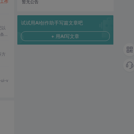
工作
暂无公告
试试用AI创作助手写篇文章吧
记以
多条命
+ 用AI写文章
可以通
等方
ui-v