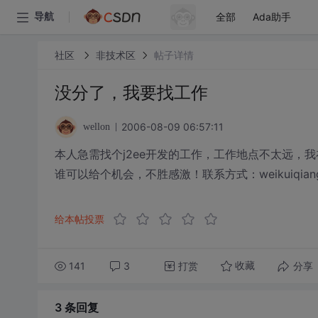
全部
Ada助手
导航
社区
非技术区
帖子详情
没分了，我要找工作
2006-08-09 06:57:11
wellon
本人急需找个j2ee开发的工作，工作地点不太远，
谁可以给个机会，不胜感激！联系方式：weikuiqiang@126
给本帖投票
141
3
打赏
分享
收藏
3 条
回复