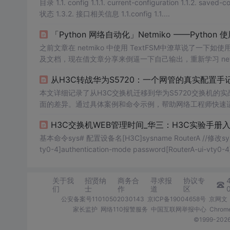
状态 1.3.2. 接口相关信息 1.1.config 1.1....
「Python 网络自动化」Netmiko ——Python 使
之前文章在 netmiko 中使用 TextFSM中潦草说了一下如使
及文档，现在借文章分享来倒逼一下自己输出，重新学习 netm
令登录设备后发生了什么？send_commandsend_config_
从H3C转战华为S5720：一个网管的真实配置手
过 SSH 连接多种网络设备的库，大约从 3.0 版本
本文详细记录了从H3C交换机迁移到华为S5720交换机的
面的差异。通过具体案例和命令示例，帮助网络工程师快速适
H3C交换机WEB管理时间_华三：H3C实验手册
基本命令sys# 配置设备名[H3C]sysname RouterA //修改sys的名称
ty0-4]authentication-mode password[RouterA-ui-vty0-4]
关于我
招贤纳
商务合
寻求报
协议专
们
士
作
道
区
公安备案号11010502030143
京ICP备19004658号
京网文〔
家长监护
网络110报警服务
中国互联网举报中心
Chro
©1999-2