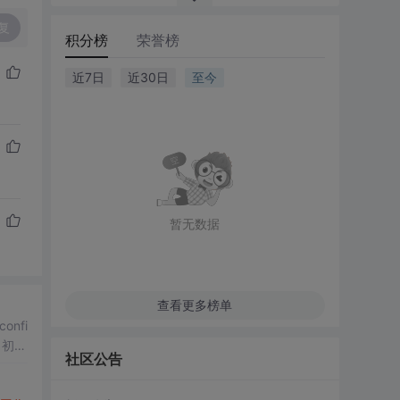
复
积分榜
荣誉榜
近7日
近30日
至今
暂无数据
查看更多榜单
onfi
启 初始
社区公告