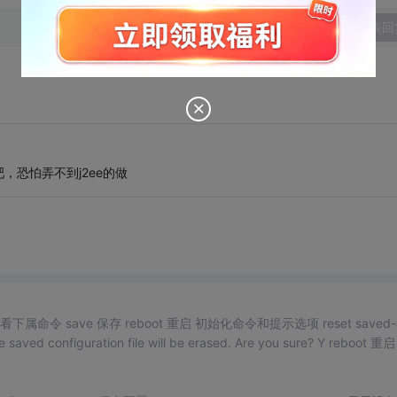
发表回
恐怕弄不到j2ee的做
命令 save 保存 reboot 重启 初始化命令和提示选项 reset saved-c
figuration file will be erased. Are you sure? Y reboot 重