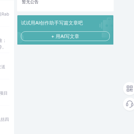
暂无公告
Rab
试试用AI创作助手写篇文章吧
+ 用AI写文章
途；
导。
发送
盖项目
包括四