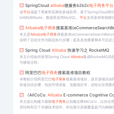
SpringCloud
alibaba
微服务b2b2c
电子商务
平台
该
平台
涵盖了商家和买家的多端应用，基于SpringCloud和Spr
bitMQ和Redis，数据库采用MySQL。
平台
支持多种营销模
Alibaba
电子商务
搜索基准(eCommerceSearc
本文是
Alibaba
电子商务
搜索基准(eCommerceSearc
说明了启动文件功能及执行步骤；提及其他重要脚本可自定
Spring Cloud
Alibaba
快速学习之 RocketMQ
本文介绍如何使用Spring Cloud
Alibaba
集成RocketMQ
与接收过程。
阿里巴巴
电子商务
搜索基准项目教程
本教程介绍阿里巴巴
电子商务
搜索基准项目，该开源项目由阿里
快速启动步骤，包括环境准备、克隆项目等，还给出应用案例、最
《AliCoCo:
Alibaba
E-commerce Cognitive
本文提出构建大规模
电子商务
认知概念网AliCoCo，以弥
层结构和五个关键技术组件。评估显示其能覆盖超75%购