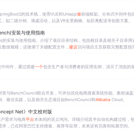
ingBoot2的技术栈，使用VUE和Uniapp
做
前端框架。分布式中间件包括
式，如二级分销、满减活动，以及VR全景购物、短距离配送等创新方案。
hBench)安装与使用指南
hBench)的安装与使用指南。介绍了项目目录结构，包括根目录及相关子目录用
义数据规模；还推测了关键配置文件，
建议
访问项目主页获取完整配置指
消息中间件，通过搭建
一个
包含生产者与消费者的应用实例，演示了消息的
与BenchCouncil联合开发，可评估优化电商搜索系统性能。教程涵
佳实践，以及相关生态项目如BenchCouncil和
Alibaba
Cloud。
 Concept Net》中文校对版
合用户需求与电商
平台
本体间的语义鸿沟。详细介绍其半自动化构建过程，
物需求，已在阿里巴巴支持搜索、推荐等应用，未来还有完善和拓展空间。