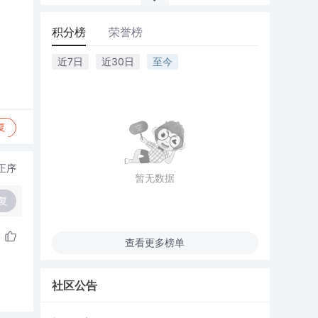
积分榜
荣誉榜
近7日
近30日
至今
复
正序
暂无数据
复
查看更多榜单
社区公告