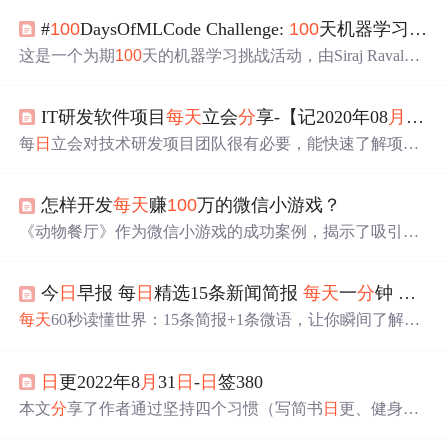
#
100
DaysOfMLCode Challenge:
100
天机器学习挑战（持续更新）
这是一个为期
100
天的机器学习挑战活动，由Siraj Raval发
起，涵盖机器学习和深度学习。参与者
每天
投入至少1小时
学习，目标是提升算法基础和编程技能。博主打算从2018
IT研发软件项目
每天
立会
分
享-【记2020年08
月
06
日
年8
月
5
日
开始，逐天记录学习进程，包括数据预处理、线
性回归、逻辑回归、KNN、SVM和朴素贝叶斯等主题。
每
日
立会对技术研发项目团队很有必要，能快速了解项目
进展、发现并解决问题。本文
分
享2020年8
月
6
日
X项目每
日
立会关键内容，涉及支付接口改造、项目交接、迭代开
怎样开发
每天
赚
100
万的微信小游戏？
发等工作的进度，还列出了目前待上线的版本及计划时
间。
《动物餐厅》作为微信小游戏的成功案例，揭示了吸引用
户、提高留存及盈利的秘诀。通过简单有趣的玩法、详尽
的新手教学，以及巧妙的广告植入，实现了
日
入百万的商
今
日
早报 每
日
精选15条新闻简报
每天
一
分
钟 知晓天下事 8
业奇迹。游戏设计注重用户体验，利用任务引导、排行榜
和资源控制等手段，使玩家持续回流，形成稳定收入。
每天
60秒读懂世界：15条简报+1条微语，让你瞬间了解世
界正在发生的大事。
日
更2022年8
月
31
日
-
日
签380
本文
分
享了作者通过坚持四个习惯（写简书
日
更、健身、
早睡、早起）实现自律生活的经验。强调了自律的重要