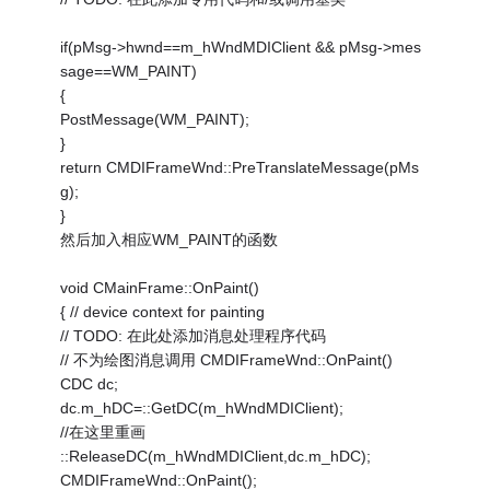
if(pMsg->hwnd==m_hWndMDIClient && pMsg->mes
sage==WM_PAINT)
{
PostMessage(WM_PAINT);
}
return CMDIFrameWnd::PreTranslateMessage(pMs
g);
}
然后加入相应WM_PAINT的函数
void CMainFrame::OnPaint()
{ // device context for painting
// TODO: 在此处添加消息处理程序代码
// 不为绘图消息调用 CMDIFrameWnd::OnPaint()
CDC dc;
dc.m_hDC=::GetDC(m_hWndMDIClient);
//在这里重画
::ReleaseDC(m_hWndMDIClient,dc.m_hDC);
CMDIFrameWnd::OnPaint();