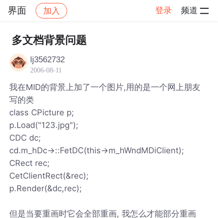
界面
登录
频道
加入
帖子详情
社区
界面
多文档背景问题
lj3562732
2006-08-11
我在MID的背景上加了一个图片,用的是一个网上朋友
写的类
class CPicture p;
p.Load("123.jpg");
CDC dc;
cd.m_hDc->::FetDC(this->m_hWndMDiClient);
CRect rec;
CetClientRect(&rec);
p.Render(&dc,rec);
但是当要重画时它会全部重画, 我怎么才能部分重画