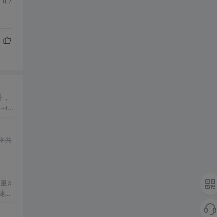
rl+
将共