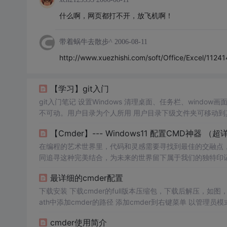
什么啊，网页都打不开，放飞机啊！
带着蜗牛去散步^
2006-08-11
http://www.xuezhishi.com/soft/Office/Excel/1124
【学习】git入门
git入门笔记 设置Windows 清理桌面、任务栏、window画面 用户目录 C:\Users\name C盘中除了用户目录外其余的文件均为系统文件，
不可动。用户目录为个人所用 用户目录下级文件夹可移动到其他盘 显示文件后缀名 Windows常用快捷键 w
p 不常用的窗口切换（可在此操作下创建新的桌面) win+方向键 移动窗口
【Cmder】--- Windows11 配置CMD神器 
p 打印 打印网页时，需另存
在编程的艺术世界里，代码和灵感需要寻找到最佳的交融点
同追寻这种完美结合，为未来的世界留下属于我们的独特印
最详细的cmder配置
下载安装 下载cmder的full版本压缩包，下载后解压，如图，直接双击Cmder
ath中添加cmder的路径 添加cmder到右键菜单 以管理员模式打开cmd，并且进入到Cmder.exe所在的目录，执行如下命令添加到右键菜
单 Cmder.exe /REGISTER 
cmder使用简介