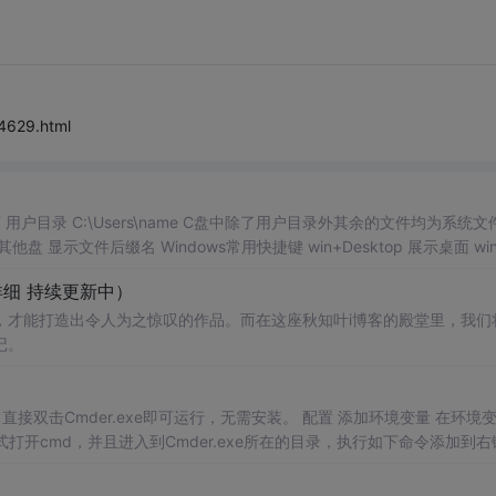
14629.html
in+Desktop 展示桌面 win+ta
 win+ctrl+方向键 切换桌面 ctrl+y 重做 ctrl+r/F5 刷新页面 ct
（超详细 持续更新中）
，才能打造出令人为之惊叹的作品。而在这座秋知叶i博客的殿堂里，我们
记。
.exe即可运行，无需安装。 配置 添加环境变量 在环境变量p
ALL 右键菜单如下 修改命令输入提示符’λ’为’$' 修改...