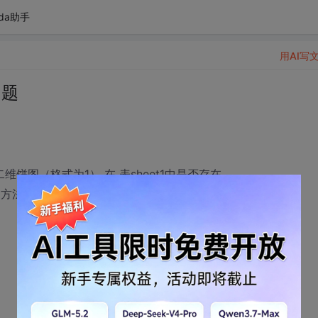
da助手
用AI写
问题
二维饼图（格式为1） 在 表sheet1中是否存在
的方法排列的