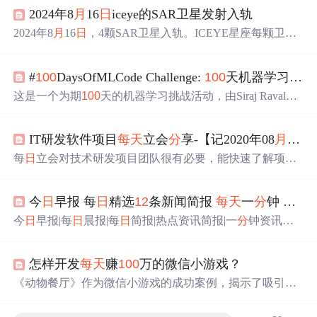
2024年8
月
16
日
iceye的SAR卫星发射入轨
2024年8
月
16
日
，4颗SAR卫星入轨。ICEYE星座每颗卫星
携带X波段合成孔径雷达，有多种成像模式，如点成像、
条带成像等。卫星位于太阳同步轨道，质量85公斤，能将
#
100
DaysOfMLCode Challenge:
100
天机器学习挑战（持续更新）
数据下行传输。该星座由约18颗卫星组成，强调可靠性、
重访率和客观性。
这是一个为期
100
天的机器学习挑战活动，由Siraj Raval发
起，涵盖机器学习和深度学习。参与者
每天
投入至少1小时
学习，目标是提升算法基础和编程技能。博主打算从2018
IT研发软件项目
每天
立会
分
享-【记2020年08
月
06
日
年8
月
5
日
开始，逐天记录学习进程，包括数据预处理、线
性回归、逻辑回归、KNN、SVM和朴素贝叶斯等主题。
每
日
立会对技术研发项目团队很有必要，能快速了解项目
进展、发现并解决问题。本文
分
享2020年8
月
6
日
X项目每
日
立会关键内容，涉及支付接口改造、项目交接、迭代开
今
日
早报 每
日
精选
12
条新闻简报
每天
一
分
钟 知晓天下事 8
发等工作的进度，还列出了目前待上线的版本及计划时
间。
今
日
早报|每
日
晨报|每
日
简报|热点资讯简报|一
分
钟资讯简
报|每
日
早报精选
12
条新闻简报 今
日
早报——365资讯简
报，
每天
精选
12
条热点新闻简报1条微语，
每天
一
分
钟，
怎样开发
每天
赚
100
万的微信小游戏？
知晓天下事！ 2021年8
月
21
日
星期六 农历七
月
十四 1、人
口计生法完成修改：保障实施三孩生育政策及配套支持措
《动物餐厅》作为微信小游戏的成功案例，揭示了吸引用
施，减轻家庭生育、养育、教育负担。 2、教育部明确：
户、提高留存及盈利的秘诀。通过简单有趣的玩法、详尽
疫情中高风险地区学校暂缓开学。 3、商务部：在充电、
的新手教学，以及巧妙的广告植入，实现了
日
入百万的商