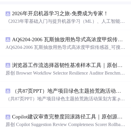
2026年开启机器学习之旅-免费成为专家！
《2023年零基础入门与提升机器学习（ML）、人工智能
（AI）的全指南，涵盖最新动态与前沿技术！》
AQ6204-2006 瓦斯抽放用热导式高浓度甲烷传感器-可搜索.pdf
AQ6204-2006 瓦斯抽放用热导式高浓度甲烷传感器_可搜
索.pdf
浏览器工作流选择器韧性基准样本工具｜原创源码+测试+离线报告
原创 Browser Workflow Selector Resilience Auditor Benchmar
k Baseline 工具：围绕“用文本、角色、标签、测试标识与
结构变化样本评估重复网页流程选择器的稳定性”的结果，
（共87页PPT）地产项目绿色主题拾荒跑活动策划方案.pptx
建立固定样本、权重和验收区间，比较不同批次的准确
率、覆盖率与效率；本地网页、JSON/HTML/SVG报告、
（共87页PPT）地产项目绿色主题拾荒跑活动策划方案.ppt
测试与示例。压缩包包含完整源码、3项自动化测试、可复
x
现示例、HTML/JSON/SVG离线报告、1080×720运行效果
图、README、运行说明、MIT License及原创授权声明。
Copilot建议审查完整度回滚路径工具｜原创源码+测试+离线报告
适合开发者进行工程预检、质量审查和交付复核；Node.js
原创 Copilot Suggestion Review Completeness Scorer Rollback
18+可直接运行，零第三方运行依赖。
Graph 工具：围绕“按变更范围、测试证据、安全敏感度、