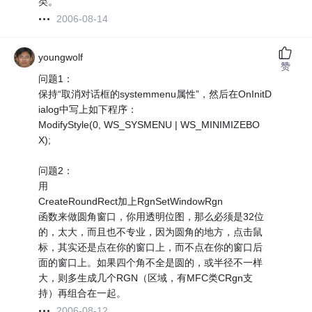
类。
2006-08-14
youngwolf
赞
问题1：
保持“取消对话框的systemmenu属性”，然后在OnInitD
ialog中写上如下程序：
ModifyStyle(0, WS_SYSMENU | WS_MINIMIZEBO
X);
问题2：
用
CreateRoundRect加上RgnSetWindowRgn
函数来做圆角窗口，你用透明位图，那么必须是32位
的，太大，而且也不专业，因为圆角的地方，点击鼠
标，其实还是点在你的窗口上，而不点在你的窗口后
面的窗口上。如果四个角不全是圆的，或半径不一样
大，则多生成几个RGN（区域，有MFC类CRgn支
持）再组合在一起。
2006-08-12