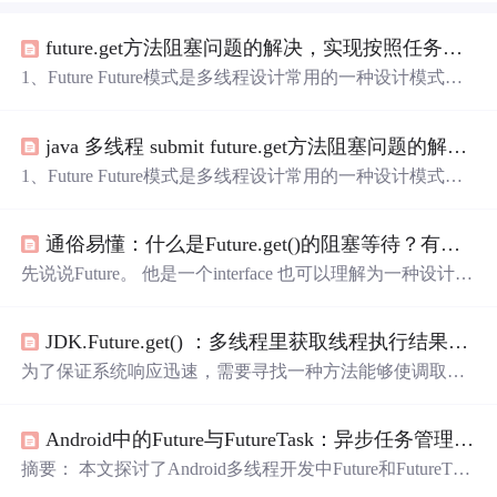
future.get方法阻塞问题的解决，实现按照任务完成的先后顺序获取任务的结果
1、Future Future模式是多线程设计常用的一种设计模式。F
uture模式可以理解成：我有一个任务，提交给了Future，F
uture替我完成这个任务。期间我自己可以去做任何想做的
java 多线程 submit future.get方法阻塞问题的解决，实现按照任务完成的先后顺序获取任务的结果
事情。一段时间之后，我就便可以从Future那儿取出结果。
Future提供了三种功能： 判断任务是否完成 能够中断任务
1、Future Future模式是多线程设计常用的一种设计模式。F
能够获取任务执行的结果 向线程池中提交任务的submit方
uture模式可以理解成：我有一个任务，提交给了Future，F
法不是阻塞方法，而Future.get方法是一个阻塞方法，当sub
uture替我完成这个任务。期间我自己可以去做任何想做的
mit提交多个任务时，只有所有任务都完成后，才能使用get
通俗易懂：什么是Future.get()的阻塞等待？有什么解决方法？
事情。一段时间之后，我就便可以从Future那儿取出结果。
按照任务的提交顺序得
Future提供了三种功能： 判断任务是否完成 能够中断任务
先说说Future。 他是一个interface 也可以理解为一种设计模
能够获取任务执行的结果 向线程池中提交任务的submit方
式。 大致如下：我有一个任务，提交给了Future，Future替
法不是阻塞方法，而Future.get方法是一个阻塞方法，当sub
我完成这个任务。期间我自己可以去做任何想做的事情。
mit提交多个任务时，只有所有任务都完成后，才能使用get
JDK.Future.get() ：多线程里获取线程执行结果，异步阻塞问题
一段时间之后，我就便可以从Future那儿取出结果。就是我
按照任务的提交顺序
之前所理解的异步。 Future提供了三个功能： 判断任务是
为了保证系统响应迅速，需要寻找一种方法能够使调取接
否完成 isDone(): get results not done: keep waiting?kill it? Futu
口能够异步执行，而Java正好提供了类似的方法，在java.ut
re里面有个方法 get 是个阻塞方法。当线程池一次性submit
il.concurrent中包含了Future相关的类，运用其中的一些类可
多个任务的时候。
Android中的Future与FutureTask：异步任务管理与结果获取
以进行异步计算，以减少主线程的等待时间。比如启动一
个main方法，main中又包含了若干个其它任务，在不使用J
摘要： 本文探讨了Android多线程开发中Future和FutureTask
ava future的情况下，main方法中的任务会同步阻塞执行，
的使用。通过线程池提交Callable任务可获取Future对象，