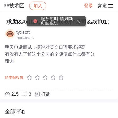
非技术区
登录
频道
加入
帖子详情
社区
非技术区
服务超时,请刷新
求助&#xff1a;上海杰众软件公司&#xff01;
页面重试
tyxsoft
2006-08-15
明天电话面试，据说对英文口语要求很高
有没有人了解这个公司的？随便点什么都有分
谢谢
给本帖投票
215
3
打赏
全部评论