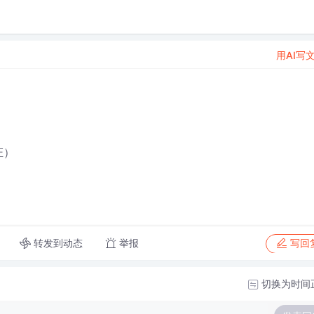
用AI写
证）
转发到动态
举报
写回
切换为时间