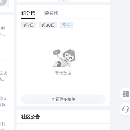
复
积分榜
荣誉榜
近7日
近30日
至今
有时
变量
需要
这块
暂无数据
修改
 笔记
查看更多榜单
社区公告
探讨