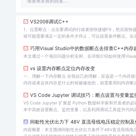
请发表友善的回复…
VS2008调试C++
1、位置断点：点击要调试的行或者按快捷键F9，然后按快
候可能需要满足一定的条件才停止，可以设置条件断点。右击
被修改了，你可能找不到它是被什么地方修改的，这时候
巧用Visual Studio中的数据断点去排查C++内
执行下面的步骤
本文通过一个项目问题分析实例，去详细介绍如何使用Visual
vs 设置内存断点定位内存改变
一、理解一下内存断点 在我自己的理解，应该是一个内存
内存或者这块内存是什么时候被修改的，就需要用到内存断
了就要跳转到断点处。 ...
VS Code Jupyter 调试技巧：断点设置与变量
VS Code Jupyter 扩展是 Python 数据科学家和
本中高效设置断点、监控变量，以及利用调试工具提升代码调试效率，让你轻松解决
行流程 断点是调试的基础，VS Code Jupyter 
间歇性光伏出力下 48V 直流母线电压稳定控制及
内容概要：本文围绕间歇性光伏出力条件下48V直流母线电