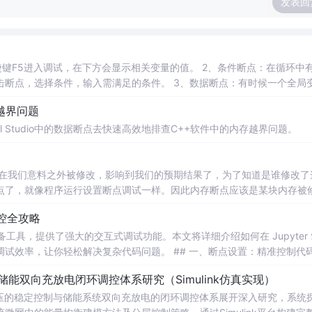
发表回
捷键F5进入调试，在下方会显示相关变量的值。 2、条件断点：在循环中
断点，选择条件，输入需满足的条件。 3、数据断点：有时候一个全局
就可以使用数据断点。 默认情况下，你是找不到数据断点这个菜单的，
存越界问题
 Studio中的数据断点去快速高效地排查C++软件中的内存越界问题。
值在我们意料之外被修改，影响到我们的预期结果了，为了知道是谁修改了
点了，就像程序运行设置断点调试一样。因此内存断点应该是某块内存被
监控全攻略
开发者的必备工具，提供了强大的交互式调试功能。本文将详细介绍如何在 Jupyter
复杂代码问题。 ## 一、断点设置：精准控制代码执
扩展提供了多种灵活的断点设置方式，帮助你精确控制代码执行过程
储能双向充放电闭环调控体系研究（Simulink仿真实现）
压的稳定控制与储能系统双向充放电的闭环调控体系展开深入研究，系统