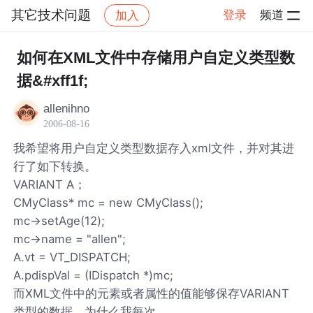
其它技术问题
登录
频道
加入
帖子详情
社区
其它技术问题
如何在XML文件中存储用户自定义类型数
据&#xff1f;
allenihno
2006-08-16
我希望将用户自定义类型数据存入xml文件，并对其进
行了如下转换。
VARIANT A；
CMyClass* mc = new CMyClass();
mc->setAge(12);
mc->name = "allen";
A.vt = VT_DISPATCH;
A.pdispVal = (IDispatch *)mc;
而XML文件中的元素或者属性的值能够保存VARIANT
类型的数据，为什么我每次