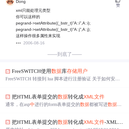
Dong
赞
xml只能处理元类型
你可以这样的
pegrand->setAttribute((_bstr_t)"A::i",A::i);
pegrand->setAttribute((_bstr_t)"A::j",A::j);
这样操作很多属性来实现
2006-08-16
——到底了——
FreeSWITCH使用
数据
库
存储用户
FreeSWITCH 转接到 lua 脚本进行注册验证 关于如何安装
FreeSWITCH 可以参考 流媒体服务器FreeSWITCH的安
装、配置与启动 关于 FreeSWITCH 如何使用 MySQL 可以
把HTML表单提交的
数据
转化成
XML文件
参考文章 FreeSWITCH使用MySQL配置 FreeSWITCH 的用
户
数据
是保存在 conf/directory/default/ 目录下的 xml 文件。
通常，在asp
中
进行的form表单提交的
数据
都被写进
数据
库
如下图： 这是一些 Fr...
管理系统
中
去，如果你想要你的
数据
是方便携带的
数据
，
你可以把它写进一个
XML文件
中
去。这种方法是跨平台
把HTML表单提交的
数据
转化成
XML文件
-XML+Ajax教程
的，因此你所收集的信息不需要进行转换。 为了实现上面
的想法，你必须先利用Microsoft XMLDOM建立一个
XML