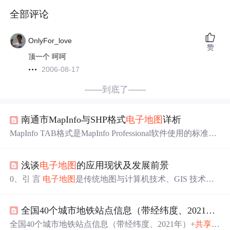
全部评论
OnlyFor_love
赞
顶一个 呵呵
2006-08-17
——到底了——
南通市MapInfo与SHP格式
电子地图
详析
MapInfo TAB格式是MapInfo Professional软件使用的标准矢
量地图数据格式，广泛应用于地理信息系统(GIS)中。该格
式
电子地图
通常包含图层信息、坐标系统、属性数据以及
浅谈
电子地图
的应用现状及发展前景
空间索引等要素，提供了灵活的空间数据分析和可视化方
式。MapInfo TAB格式
电子地图
不仅可以展示地图本身，
0、引 言
电子地图
是传统地图与计算机技术、GIS 技术、
还可以结合属性表和索引文件，提高查询和空间分析的效
网络技术相融合的产物, 是地理信息的符号化表现, 是空间
率，是进行地理空间数据处理的重要工具。
信息与专题信息的结合, 是传统测绘产业技术改造的结果,
全国40个城市地铁站点信息（带经纬度、2021年）+
是提供地理信息公共服务的重要渠道。突破了传统纸质地
图时间和空间上的局限性, 具有更丰富的信息含量和更广阔
全国40个城市地铁站点信息（带经纬度、2021年）+
共享
单