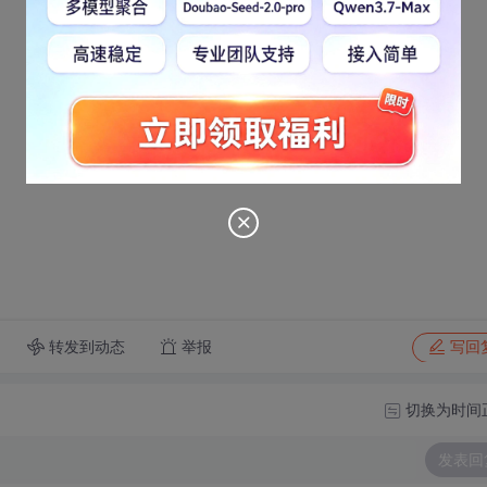
转发到动态
举报
写回
切换为时间
发表回