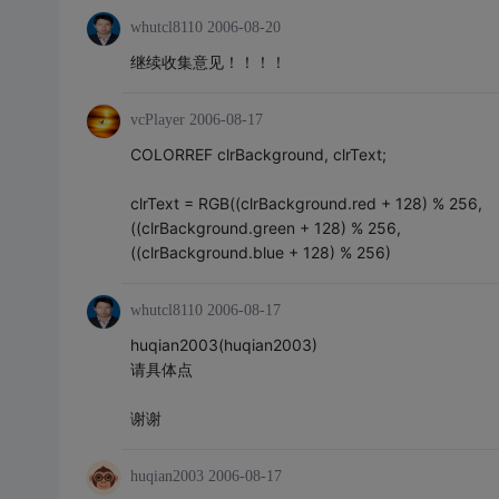
whutcl8110
2006-08-20
继续收集意见！！！！
vcPlayer
2006-08-17
COLORREF clrBackground, clrText;
clrText = RGB((clrBackground.red + 128) % 256,
((clrBackground.green + 128) % 256,
((clrBackground.blue + 128) % 256)
whutcl8110
2006-08-17
huqian2003(huqian2003)
请具体点
谢谢
huqian2003
2006-08-17