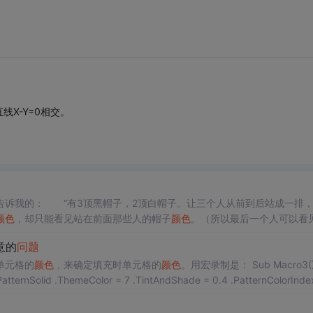
与直线X-Y=0相交。
诉我的： “有3顶黑帽子，2顶白帽子。让三个人从前到后站成一排，
颜色
，却只能看见站在前面那些人的帽子
颜色
。（所以最后一个人可以看
帽子
颜色
但看不见在他后面那个人的帽子
颜色
，而最前面那个人谁的帽子
意的
问题
单元格的
颜色
，来确定填充时单元格的
颜色
。用宏录制是： Sub Macro3() Ra