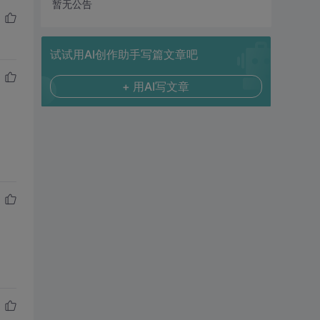
暂无公告
试试用AI创作助手写篇文章吧
+ 用AI写文章