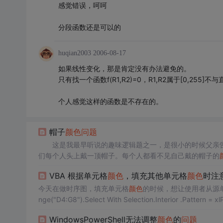
感觉错误，呵呵
分段函数还是可以的
huqian2003
2006-08-17
如果线性变化，那是肯定没有办法避免的。
只有找一个函数f(R1,R2)=0，R1,R2属于[0,255]不
个人感觉这样的函数是不存在的。
帽子
颜色
问题
这是我最早听说的趣味逻辑题之一，是很小的时候父亲告
们每个人头上戴一顶帽子。每个人都看不见自己戴的帽子的
面两个人头上帽子的
颜色
，中间那个人看得见前面那个人的
VBA 根据单元格
颜色
，填充其他单元格
颜色
时注
不见。现在从最后那个人开始，问他是不
今天在做时序图，填充单元格
颜色
的时候，想让使用者从源
nge("D4:G8").Select With Selection.Interior .Pattern = xlPatternSolid .ThemeColor = 7 .TintAndShade = 0.4 .PatternColorIndex = -
4105 End With
WindowsPowerShell无法调整
颜色
的
问题