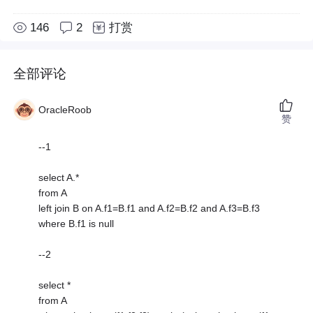
146
2
打赏
全部评论
OracleRoob
赞
--1
select A.*
from A
left join B on A.f1=B.f1 and A.f2=B.f2 and A.f3=B.f3
where B.f1 is null
--2
select *
from A