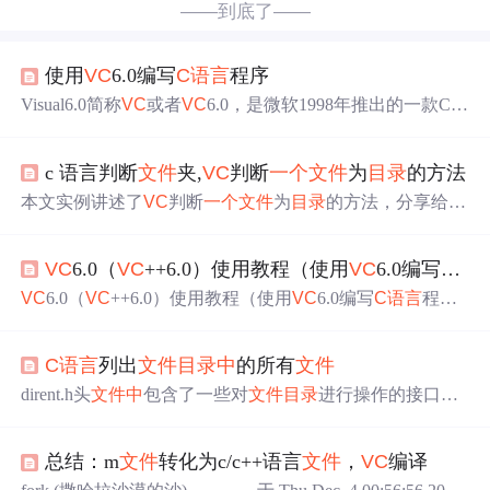
——到底了——
使用
VC
6.0编写
C语言
程序
Visual6.0简称
VC
或者
VC
6.0，是微软1998年推出的一款C/C
++ IDE，界面友好，调试功能强大。
VC
6.0是一款革命性
的产品，非常经典，至今仍然有很多企业和个人在使用，
c 语言判断
文件
夹,
VC
判断
一个
文件
为
目录
的方法
很多高校也将
VC
6.0作为
C语言
的教学基础，作为上机实验
的工具。本教程
中
的代码，也都是在
VC
6.0下运行通过。
V
本文实例讲述了
VC
判断
一个
文件
为
目录
的方法，分享给大
C
6.0 确实有点老了，如果不是学校要求或者项目需要，建
家供大家参考。具体实现方法如下：这是
一个
自定义函
议使用 Visual Studio 代替，这
里
之所以讲解
VC
6.0，是为
数，用于判断
一个
文件
是否为
目录
：/*** check whether a fil
了照顾在校生或者有特殊需求的读者。
VC
6.0（
VC
++6.0）使用教程（使用
VC
6.0编写
C语
e is a directory@return true if is a directory, else false(if file not e
xists, false)*/__declspec(dllexport) b...
VC
6.0（
VC
++6.0）使用教程（使用
VC
6.0编写
C语言
程
序） Visual C++ 6.0简称
VC
或者
VC
6.0，是微软1998年推出
的一款C/C++ IDE，界面友好，调试功能强大。
VC
6.0是一
C语言
列出
文件
目录
中
的所有
文件
款革命性的产品，非常经典，至今仍然有很多企业和个人
在使用，很多高校也将
VC
6.0作为
C语言
的教学基础，作为
dirent.h头
文件
中
包含了一些对
文件
目录
进行操作的接口，
上机实验的工具。本教程
中
的代码，也都是在
VC
6.0下运
虽然不是C标准
中
的，但是在
C语言
编程
中
是一类广泛使用
行通过。
VC
6.0 确实有点老了，如果不是学校要求或者项
的接口类型。可以通过这个头
文件
中
的接口来查看
文件
目
目需要，建议使用 Visual Studio 代替，这
里
之所以讲解
VC
总结：m
文件
转化为c/c++语言
文件
，
VC
编译
录
中
的
文件
列表，以及各个
文件
的信息大小等。一般情况
6.0，是为了照
下，vs或者
vc
6.0
中
是没有改头
文件
的。如果想在程序
中
使