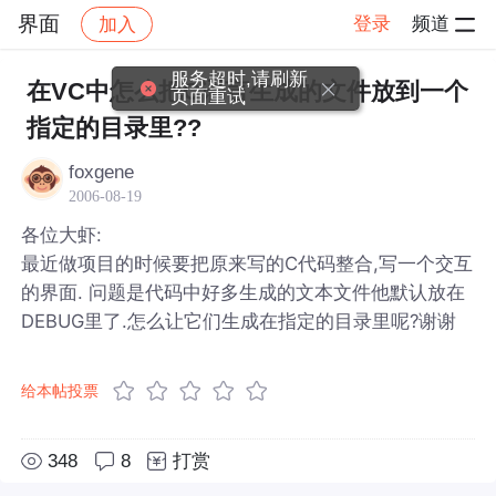
界面
登录
频道
加入
帖子详情
社区
界面
服务超时,请刷新
在VC中怎么把C语言生成的文件放到一个
页面重试
指定的目录里??
foxgene
2006-08-19
各位大虾:
最近做项目的时候要把原来写的C代码整合,写一个交互
的界面. 问题是代码中好多生成的文本文件他默认放在
DEBUG里了.怎么让它们生成在指定的目录里呢?谢谢
给本帖投票
348
8
打赏