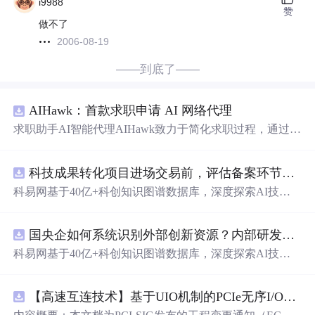
i9988
赞
做不了
2006-08-19
——到底了——
AIHawk：首款求职申请 AI 网络代理
求职助手AI智能代理AIHawk致力于简化求职过程，通过自
动化职位申请流程。借助人工智能，它能够帮助用户以定
制化的方式申请多个职位。
科技成果转化项目进场交易前，评估备案环节需要准备哪些材料？.docx
科易网基于40亿+科创知识图谱数据库，深度探索AI技术
在技术转移、成果转化、技术经纪、知识产权、产业创
新、科技招商等垂直领域的多样化应用场景，研究科技创
国央企如何系统识别外部创新资源？内部研发体系完善，但对外部高校、中小科技企业技术能力缺乏动态认知。.docx
新领域的AI+数智化解决方案，推动科技创新与产业创新
智能化发展。
科易网基于40亿+科创知识图谱数据库，深度探索AI技术
在技术转移、成果转化、技术经纪、知识产权、产业创
新、科技招商等垂直领域的多样化应用场景，研究科技创
【高速互连技术】基于UIO机制的PCIe无序I/O扩展：多路径架构下内存请求的高性能传输与排序控制方案设计
新领域的AI+数智化解决方案，推动科技创新与产业创新
智能化发展。