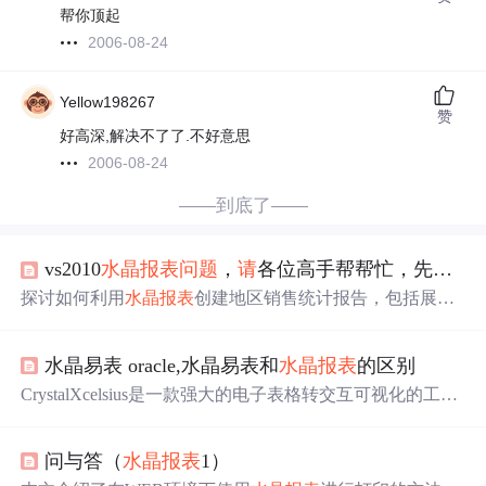
帮你顶起
2006-08-24
Yellow198267
赞
好高深,解决不了了.不好意思
2006-08-24
——到底了——
vs2010
水晶报表
问题
，
请
各位高手帮帮忙，先谢谢了
探讨如何利用
水晶报表
创建地区销售统计报告，包括展示
销售日期、省市总销售额等信息，适用于初学者。
水晶易表 oracle,水晶易表和
水晶报表
的区别
CrystalXcelsius是一款强大的电子表格转交互可视化的工
具，无需编程即可创建图表，支持数据联动和Whatif模拟
预测。它能连接多种数据库，特别是Oracle，并通过LiveOf
问与答（
水晶报表
1）
fice整合
水晶报表
和BOE。本文介绍了其在企业中的应用价
值和与传统报表对比的优势。