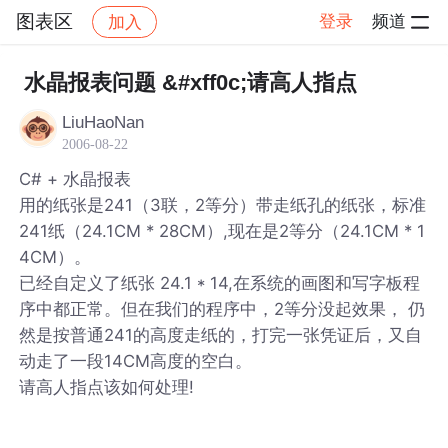
图表区
登录
频道
加入
帖子详情
社区
图表区
水晶报表问题 &#xff0c;请高人指点
LiuHaoNan
2006-08-22
C# + 水晶报表
用的纸张是241（3联，2等分）带走纸孔的纸张，标准
241纸（24.1CM * 28CM）,现在是2等分（24.1CM * 1
4CM）。
已经自定义了纸张 24.1 * 14,在系统的画图和写字板程
序中都正常。但在我们的程序中，2等分没起效果， 仍
然是按普通241的高度走纸的，打完一张凭证后，又自
动走了一段14CM高度的空白。
请高人指点该如何处理!