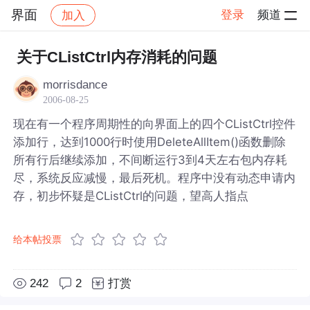
界面
登录
频道
加入
帖子详情
社区
界面
关于CListCtrl内存消耗的问题
morrisdance
2006-08-25
现在有一个程序周期性的向界面上的四个CListCtrl控件
添加行，达到1000行时使用DeleteAllItem()函数删除
所有行后继续添加，不间断运行3到4天左右包内存耗
尽，系统反应减慢，最后死机。程序中没有动态申请内
存，初步怀疑是CListCtrl的问题，望高人指点
给本帖投票
242
2
打赏