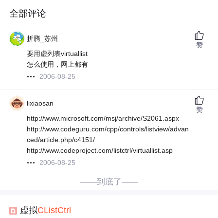
全部评论
折腾_苏州
赞
要用虚列表virtuallist
怎么使用，网上都有
2006-08-25
lixiaosan
赞
http://www.microsoft.com/msj/archive/S2061.aspx
http://www.codeguru.com/cpp/controls/listview/advan
ced/article.php/c4151/
http://www.codeproject.com/listctrl/virtuallist.asp
2006-08-25
——到底了——
虚拟
CLi
stCtrl