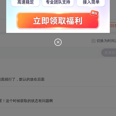
转发到动态
举报
写回
切换为时间
发表回
int);放在前面就行了，默认的放在后面
被设置！这个时候获取的状态有问题啊