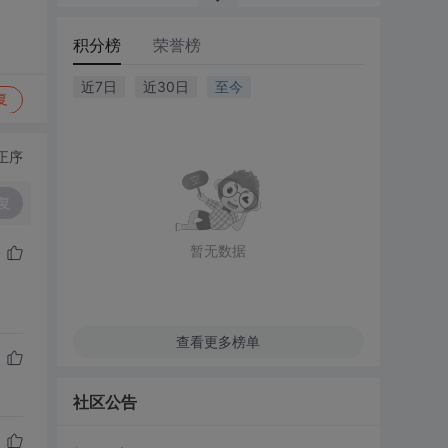
积分榜
荣誉榜
近7日
近30日
至今
复
正序
复
暂无数据
查看更多榜单
社区公告