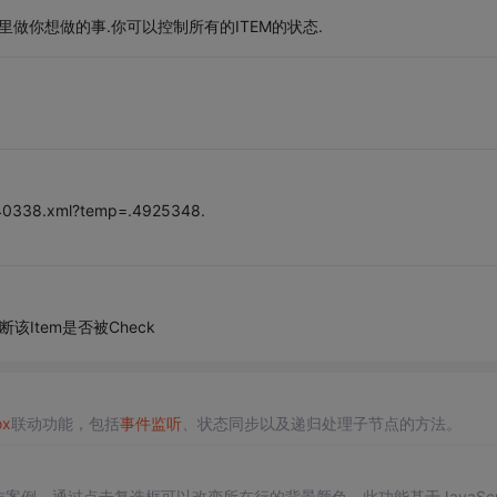
这里做你想做的事.你可以控制所有的ITEM的状态.
4940338.xml?temp=.4925348.
判断该Item是否被Check
ox
联动功能，包括
事件
监听
、状态同步以及递归处理子节点的方法。
格操作案例，通过点击复选框可以改变所在行的背景颜色。此功能基于JavaScri