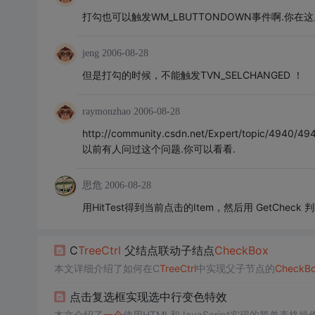
打勾也可以触发WM_LBUTTONDOWN事件啊.你在
jeng
2006-08-28
但是打勾的时候，不能触发TVN_SELCHANGED ！
raymonzhao
2006-08-28
http://community.csdn.net/Expert/topic/4940/
以前有人问过这个问题.你可以看看.
思危
2006-08-28
用HitTest得到当前点击的Item，然后用 GetCheck 
C
Tree
Ctrl
父结点联动子结点
CheckBox
本文详细介绍了如何在C
Tree
Ctrl
中实现父子节点的
CheckB
点击复选框实现选中行变色特效
本文介绍了
一个
使用HTML和JavaScript实现的简单表