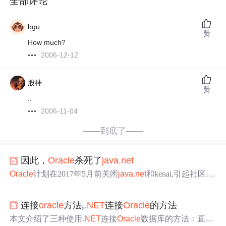
全部评论
bgu
赞
How much?
2006-12-12
股神
赞
..
2006-11-04
——到底了——
因此，
Oracle
杀死了
java
.net
Oracle
计划在2017年5月前关闭
java
.net
和kenai,引起社区对
关键项目及资源未来的担忧。许多人质疑
Oracle
是否已有
周全计划，还是仅仅出于成本考量。此决定可能使大量有
连接
oracle
方法,
.NET
连接
Oracle
的方法
价值的信息面临丢失风险。
本文介绍了三种使用
.NET
连接
Oracle
数据库的方法：直接