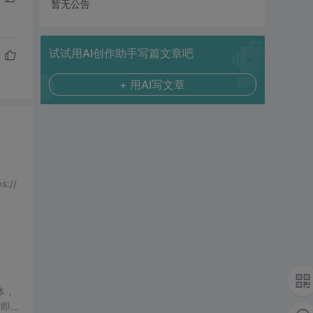
暂无公告
试试用AI创作助手写篇文章吧
+ 用AI写文章
://
体，
了即使