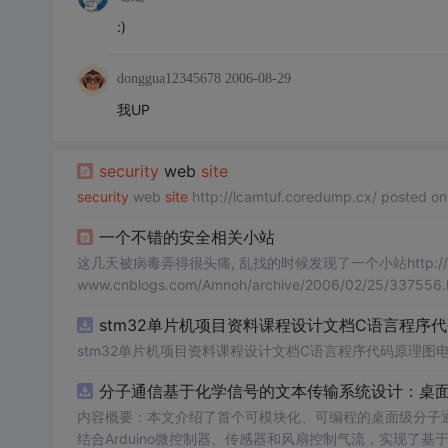
:)
donggua12345678
2006-08-29
我UP
security
web
site
security
web
site
一个不错的安全相关小站
这几天被病毒弄得很头痛, 乱找的时候发现了一个小站http://free5
www.cnblogs.com/Amnoh/archive/2006/02/25/337556.h
stm32单片机项目资料课程设计文档C语言程序
stm32单片机项目资料课程设计文档C语言程序代码原理图
分子通信基于化学信号的文本传输系统设计：桌
内容概要：本文介绍了首个可模块化、可编程的桌面级分子
结合Arduino微控制器、传感器和风扇控制气流，实现了