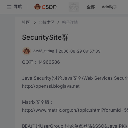
全部
Ada助手
导航
社区
非技术区
帖子详情
SecuritySite群
2006-08-29 09:57:39
david_turing
QQ群：14966586
Java Security(讨论Java安全/Web Services Securit
http://openssl.blogjava.net
Matrix安全版：
http://www.matrix.org.cn/topic.shtml?forumId=5
BEA广州UserGroup 讨论单点登陆&SSO&Java PKI/Ke