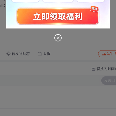
umID=29304&start=0
转发到动态
举报
写回
切换为时间
发表回