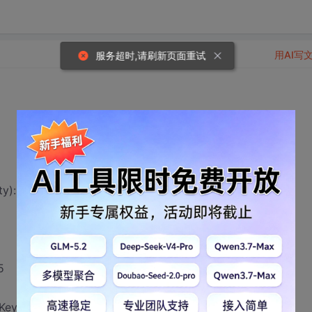
用AI写
服务超时,请刷新页面重试
y):
5
yStore/SSL: