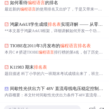
如何看待
编程语言
的排名
最近新的
编程语言
的使用排名又出炉了，于是又带来一篇
争论，各自述说着哪种语言好还是不好的理由，为此争得
面红耳赤。在这里我不是想做个冷静的看客，但是真的不
鸿蒙ArkUI学生成绩
排名表
实现详解 —— 从零构建教育应用的数据可视化组件
想加入这场无聊的纷争，可是看着无数的人为此而吵闹，
我还是想发表一下我的意见。 在我看来，那张
编程语言
的
**本文基于鸿蒙ArkUI框架，详细讲解如何开发一个功能
排名表
只是在告诉我们目前哪种语言在程序员中的使用比
完善的学生成绩
排名表
组件。文章从技术选型、数据模型
例如何，这个比例有几个导向作用： 1.它可以告诉我们，
设计开始，逐步实现表格渲染、排序计算、前三名高亮等
如果我们是初学者，学哪种语言在目前的工作中能...
TIOBE在2011年3月发布的
编程语言
排名表
核心功能。主要内容包括： 采用ArkTS类型系统定义学生
成绩数据结构 使用@State进行状态管理，实现数据驱动的
本月C＃挤进TIOBE
编程语言
排行榜的第4名，创了历史最
UI更新 通过List和ForEach实现高性能滚动列表 利用条件渲
好成绩，看来C＃似乎是以后与Java竞争的唯一对手。这个
染和样式绑定为前三名添加视觉特效 实现总分计算、平均
月表现突出的还有：Objective-C，Lua和Groovy。Python本
分处理和成绩排序逻辑 优化布局结构和用户体验细节 该组
K11983 期末
排名表
月失去了一些份额，而PHP现在已经落后了很多。 2011年
件可作为教育类应用的基础模块，具备良好的扩展性和复
3月排名2010年3月排名名次变化
编程语言
份额份额变化状
题目描述 科丁小学的六一班期末考试成绩出来了，班主任
用性。文中提供的完
态 1 1 Java 19.711% +2.20% A ...
准备把全班的成绩做一个
排名表
，发送给各个家长。 每个
学生都有3门课的成绩:语文、数学、英语。先按总分从高
间歇性光伏出力下 48V 直流母线电压稳定控制及储能双向充放电闭环调控体系研究（Simulink仿真实现）
到低排序，如果两个同学总分相同，再按英语成绩从高到
低排序，如果英语成绩都还相同，那么再按照学号排序，
内容概要：本文针对间歇性光伏出力条件下48V直流母线
学号小的同学排在前面。 请你帮助班主任完成这个工作
电压稳定控制及储能双向充放电闭环调控问题，提出一种
吧。 输入格式 第1行为一个正整数n，不超过100，表示该
基于离网光伏直流微网系统的协同控制体系。通过构建包
6