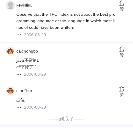
kevinliuu
赞
Observe that the TPC index is not about the best pro
gramming language or the language in which most li
nes of code have been written.
2006-08-29
caichongbo
赞
java还是第1，
c#下降了``
2006-08-29
star2like
赞
占位
2006-08-29
——到底了——