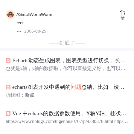
ASmallWormWorm
赞
???
2006-08-29
——到底了——
Echarts动态生成图表，图表类型进行切换，长数据区域展示
也就是x轴，y轴的数据啦，你可以直接定义好，也可以使
用接口数据（这样就是属于动态的了）。具体的内容在配
置项里讲—>>>就是你在这个容器内，设置了其他的开关
echarts图表开发中遇到的
问题
总结。比如：设置断点，legend换行，x轴固定值以及修改样式
控制数据的变化。这时候呢，之前渲染好的图表就要替换
成依靠新数据生成的新图表。千万千万不要选择直接替
折线图：断点
换！！！你会发现，新图表和老图表直接哥俩好，重叠在
一起了。。。不能在单个容器上初始化多个 ECharts 实例
功能看着老全了，就是有bug。动态类型切换的时候，活性
Vue 中echarts的数据参数使用、X轴Y轴、柱状图、饼状图、x轴显示全
不是很自由的切换。多句嘴，之前Echarts的工具栏的提示
https://www.cnblogs.com/tugenhua0707/p/9380378.html https://
是中文的，现在的版本一般都提示英文。
blog.csdn.net/qq_28691187/article/details/112462859 https://blo
g.csdn.net/u012612399/article/details/53838326eCharts——柱