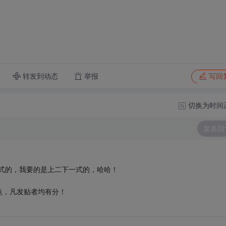
转发到动态
举报
写回
切换为时间
发表回
一下二式的，我要的是上二下一式的，哈哈！
点，凡发贴者均有分！