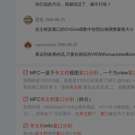
你们说的方法，我都试过了，都不行啦？
思危
2006-08-29
在主框架窗口的OnSize函数中按照比例调整窗格大小
raymonzhao
2006-08-29
要达到效果的话,只要在相应的VIEW的onupdate或on
MFC—基于
单
文档
视图
窗口
分割
，一个为view
窗
我用的是VS2019版，前提是VS中已经安装了MFC @[top
和选择工程目录 3、选择
单
文档
最后点击完成 二、创建需
MFC
单
文档
窗口
分割
（拆分）
所用环境：Windows10 64位操作系统、VC++6.0编译
分），结果如下 可以看到，在
单
文档
下，
窗口
被分为了左右
始一步步的实现这种效果。 一下内容分为如下几个部分： 1.创建工程
单
文档
mfc
窗口
分割
将mfc
单
文档
视图
窗口
进行
分割