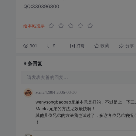
QQ:330396800
给本帖投票
301
9
打赏
分享
收藏
9 条
回复
请发表友善的回复…
zcm242004
2006-08-30
wenysongbaobao兄弟本意是好的，不过是上
Mackz兄弟的方法见效最快啊！
其他几位兄弟的方法我也试过了，多谢各位兄弟的指
！