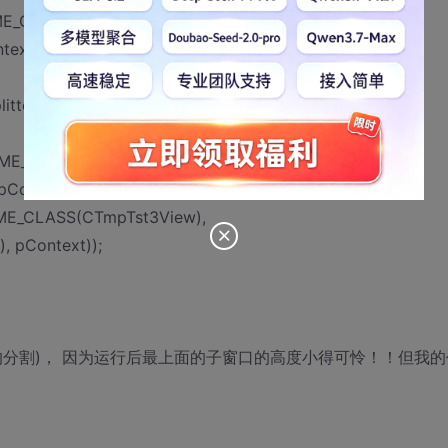
IME_CLASS(CDownView),
text));
ter1, 1, 2, WS_CHILD | WS_VISIBLE,
IME_CLASS(CLeftTreeView),
 pContext));
IME_CLASS(CTmpTst3View),
), pContext));
分割)， 因为运行后最上面的子窗口的高度小得可怜！！但我的
！