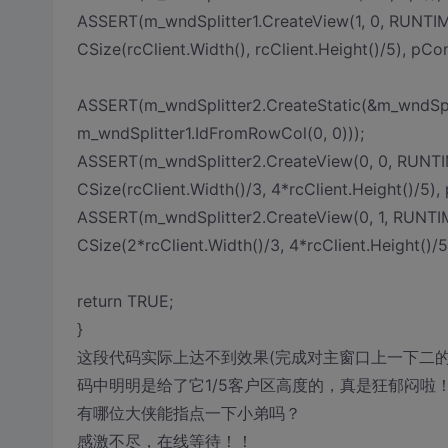
ASSERT(m_wndSplitter1.CreateView(1, 0, RUNT
CSize(rcClient.Width(), rcClient.Height()/5), pCon
ASSERT(m_wndSplitter2.CreateStatic(&m_wndSplit
m_wndSplitter1.IdFromRowCol(0, 0)));
ASSERT(m_wndSplitter2.CreateView(0, 0, RUNT
CSize(rcClient.Width()/3, 4*rcClient.Height()/5),
ASSERT(m_wndSplitter2.CreateView(0, 1, RUNT
CSize(2*rcClient.Width()/3, 4*rcClient.Height()/5
return TRUE;
}
这段代码实际上达不到效果(完成对主窗口上一下二的
码中明明是给了它1/5客户区高度的，真是狂郁闷啦
有哪位大侠能指点一下小弟吗？
感激不尽，在线等待！！