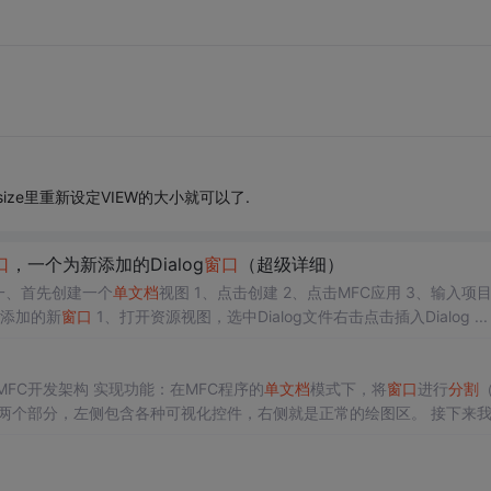
size里重新设定VIEW的大小就可以了.
口
，一个为新添加的Dialog
窗口
（超级详细）
] 一、首先创建一个
单
文档
视图 1、点击创建 2、点击MFC应用 3、输入项目名称
要添加的新
窗口
1、打开资源视图，选中Dialog文件右击点击插入Dialog ...
器、MFC开发架构 实现功能：在MFC程序的
单
文档
模式下，将
窗口
进行
分割
两个部分，左侧包含各种可视化控件，右侧就是正常的绘图区。 接下来
 2.可视化编辑左侧窗体 3.在MainFrame.cpp中将初始窗...