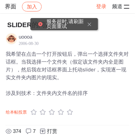
界面
登录
频道
加入
帖子详情
社区
界面
服务超时,请刷新
SLIDER的问题
页面重试
uoooa
2006-08-30
我希望在点击一个打开按钮后，弹出一个选择文件夹对
话框。当我选择一个文件夹（假定该文件夹内全是图
片），然后我在对话框界面上托动slider，实现逐一现
实文件夹内图片的现实。
涉及到技术：文件夹内文件名的排序
给本帖投票
374
7
打赏