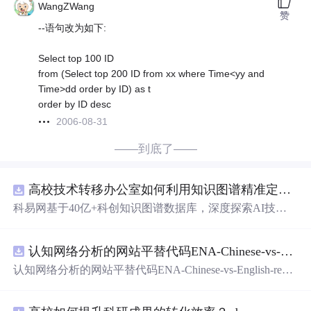
WangZWang
赞
--语句改为如下:
Select top 100 ID
from (Select top 200 ID from xx where Time<yy and
Time>dd order by ID) as t
order by ID desc
2006-08-31
——到底了——
高校技术转移办公室如何利用知识图谱精准定位产业需求与技术适配点？.docx
科易网基于40亿+科创知识图谱数据库，深度探索AI技术
在技术转移、成果转化、技术经纪、知识产权、产业创
新、科技招商等垂直领域的多样化应用场景，研究科技创
认知网络分析的网站平替代码ENA-Chinese-vs-English-reproducible.zip
新领域的AI+数智化解决方案，推动科技创新与产业创新
智能化发展。
认知网络分析的网站平替代码ENA-Chinese-vs-English-repro
ducible.zip