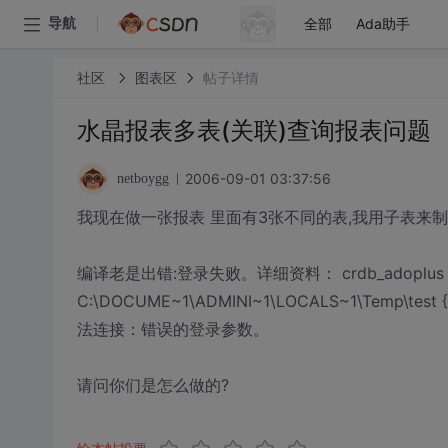
全部
Ada助手
导航
社区
图表区
帖子详情
水晶报表多表(关联)查询报表问题
2006-09-01 03:37:56
netboygg
我现在做一张报表 里面有3张不同的表,我用子表来
编译老是出错:登录失败。详细资料： crdb_adopl
C:\DOCUME~1\ADMINI~1\LOCALS~1\Temp\tes
法连接：错误的登录参数。
请问你们是怎么做的?