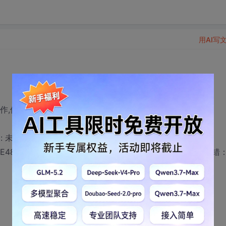
用AI写
制作,但是我不知道该怎么设置数据集和后台代码
us : 未将对象引用设置到对象的实例。文件
t {E4870922-C8FB-409A-A5F9-52B3AAC726E3}.rpt 内出