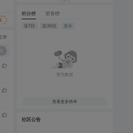
积分榜
荣誉榜
复
近7日
近30日
至今
正序
复
暂无数据
查看更多榜单
社区公告