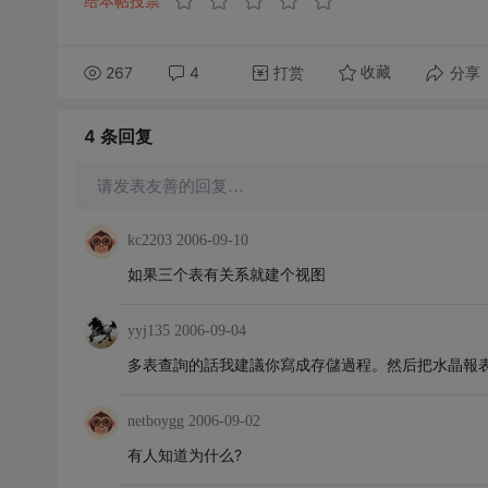
给本帖投票
267
4
打赏
分享
收藏
4 条
回复
请发表友善的回复…
kc2203
2006-09-10
如果三个表有关系就建个视图
yyj135
2006-09-04
多表查詢的話我建議你寫成存儲過程。然后把水晶報
netboygg
2006-09-02
有人知道为什么?