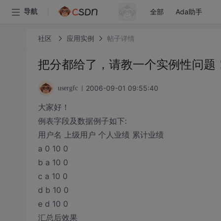
全部
Ada助手
导航
社区
应用实例
帖子详情
把分都给了，请教一个实例性问题
2006-09-01 09:55:40
usergfc
大家好！
例表字段及数据例子如下:
用户名 上级用户 个人业绩 累计业绩
a 0 10 0
b a 10 0
c a 10 0
d b 10 0
e d 10 0
汇总后效果