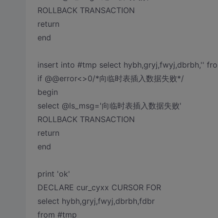
ROLLBACK TRANSACTION
return
end
insert into #tmp select hybh,gryj,fwyj,dbrbh,'' fr
if @@error<>0/*向临时表插入数据失败*/
begin
select @ls_msg='向临时表插入数据失败'
ROLLBACK TRANSACTION
return
end
print 'ok'
DECLARE cur_cyxx CURSOR FOR
select hybh,gryj,fwyj,dbrbh,fdbr
from #tmp