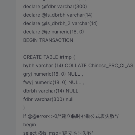
declare @fdbr varchar(300)
declare @ls_dbrbh varchar(14)
declare @ls_dbrbh_2 varchar(14)
declare @je numeric(18, 0)
BEGIN TRANSACTION
CREATE TABLE #tmp (
hybh varchar (14) COLLATE Chinese_PRC_CI_AS
gryj numeric(18, 0) NULL ,
fwyj numeric(18, 0) NULL ,
dbrbh varchar(14) NULL,
fdbr varchar(300) null
)
if @@error<>0/*建立临时补助公式表失败*/
begin
select @ls_msg='建立临时失败'