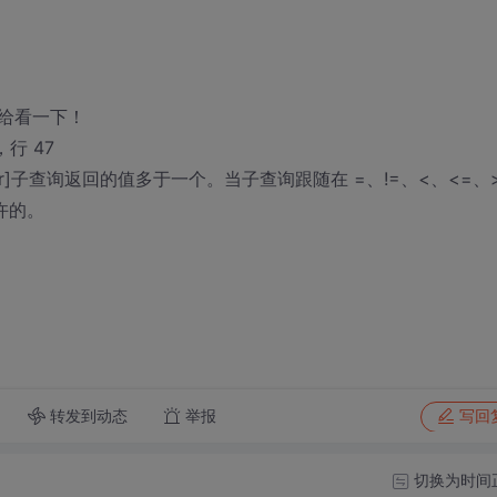
给看一下！
，行 47
][SQL Server]子查询返回的值多于一个。当子查询跟随在 =、!=、<、<=、
许的。
转发到动态
举报
写回
切换为时间