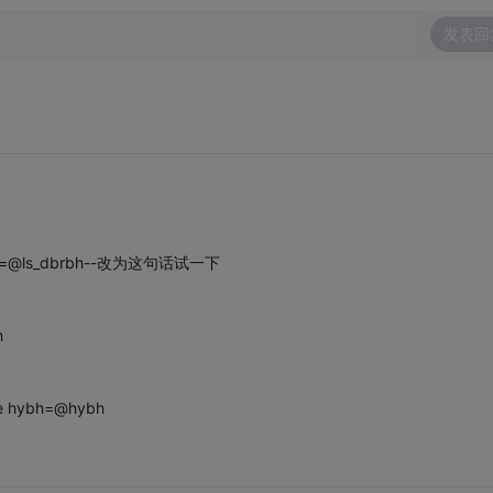
发表回
 hybh=@ls_dbrbh--改为这句话试一下
h
re hybh=@hybh