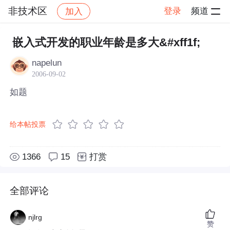
非技术区
登录
频道
加入
帖子详情
社区
非技术区
嵌入式开发的职业年龄是多大&#xff1f;
napelun
2006-09-02
如题
给本帖投票
1366
15
打赏
全部评论
njlrg
赞