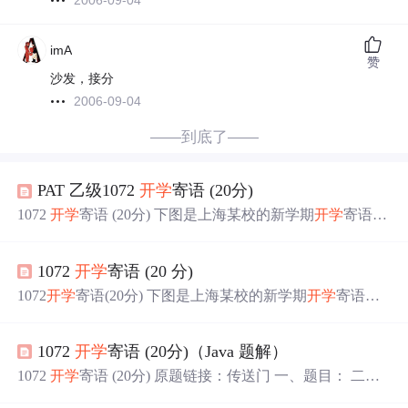
2006-09-04
imA
赞
沙发，接分
2006-09-04
——到底了——
PAT 乙级1072
开学
寄语 (20分)
1072
开学
寄语 (20分) 下图是上海某校的新学期
开学
寄语：
天将降大任于斯人也，必先删其微博，卸其 QQ，封其电
脑，夺其手机，收其 ipad，断其 wifi，使其百无聊赖，然
1072
开学
寄语 (20 分)
后，净面、理发、整衣，然后思过、读书、锻炼、明智、
开悟、精进。而后必成大器也！ [外链图片转存失败,源站
1072
开学
寄语(20分) 下图是上海某校的新学期
开学
寄语：
可能有防盗链机制,建议将图片保存下来直接上传(img-ZK1l
天将降大任于斯人也，必先删其微博，卸其 QQ，封其电
N6Zc-1585034992960...
脑，夺其手机，收其 ipad，断其 wifi，使其百无聊赖，然
1072
开学
寄语 (20分)（Java 题解）
后，净面、理发、整衣，然后思过、读书、锻炼、明智、
开悟、精进。而后必成大器也！ 本题要求你写个程序帮助
1072
开学
寄语 (20分) 原题链接：传送门 一、题目： 二、
这所学校的老师检查所有学生的物品，以助其成大器。 输
解析： AC代码： import java.io.BufferedReader; import java.i