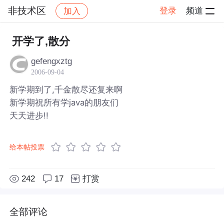
非技术区
登录
频道
加入
帖子详情
社区
非技术区
开学了,散分
gefengxztg
2006-09-04
新学期到了,千金散尽还复来啊
新学期祝所有学java的朋友们
天天进步!!
给本帖投票
242
17
打赏
全部评论