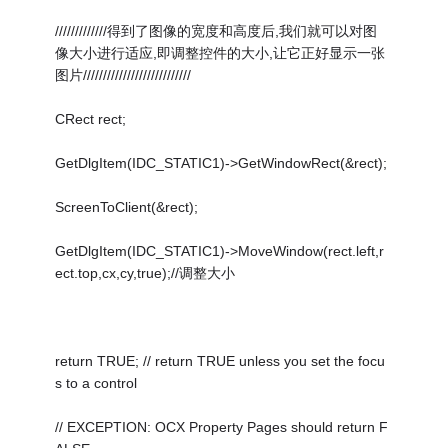
/////////////得到了图像的宽度和高度后,我们就可以对图
像大小进行适应,即调整控件的大小,让它正好显示一张
图片///////////////////////////
CRect rect;
GetDlgItem(IDC_STATIC1)->GetWindowRect(&rect);
ScreenToClient(&rect);
GetDlgItem(IDC_STATIC1)->MoveWindow(rect.left,r
ect.top,cx,cy,true);//调整大小
return TRUE; // return TRUE unless you set the focu
s to a control
// EXCEPTION: OCX Property Pages should return F