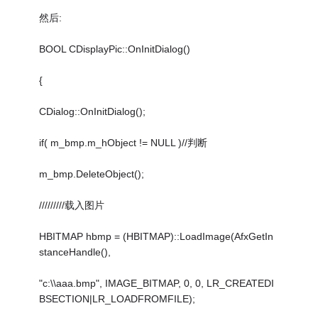
然后:
BOOL CDisplayPic::OnInitDialog()
{
CDialog::OnInitDialog();
if( m_bmp.m_hObject != NULL )//判断
m_bmp.DeleteObject();
/////////载入图片
HBITMAP hbmp = (HBITMAP)::LoadImage(AfxGetIn
stanceHandle(),
"c:\\aaa.bmp", IMAGE_BITMAP, 0, 0, LR_CREATEDI
BSECTION|LR_LOADFROMFILE);