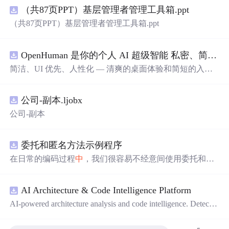
（共87页PPT）基层管理者管理工具箱.ppt
（共87页PPT）基层管理者管理工具箱.ppt
OpenHuman 是你的个人 AI 超级智能 私密、简洁、极其强大
简洁、UI 优先、人性化 — 清爽的桌面体验和简短的入门
流程让你从安装到拥有
一个
可用的智能体仅需几次点击
——无需先配置，无需终端。智能体有一张脸：
一个
桌面
公司-副本.ljobx
吉祥物，会说话、能感知周围环境、可作为真实参与者加
入你的 Google Meet 会议、跨周记住你，即使你停止输入
公司-副本
后仍在后台持续思考。
委托和匿名方法示例程序
在日常的编码过程
中
，我们很容易不经意间使用委托和匿
名方法。你可能没有定义过委托类型，但用到定义好的委
托类型是自然不过的。本资源是
一个
使用委托和匿名方法
AI Architecture & Code Intelligence Platform
的完整项目示例。
AI-powered architecture analysis and code intelligence. Detects
circular deps, layer violations, dead modules, and more.