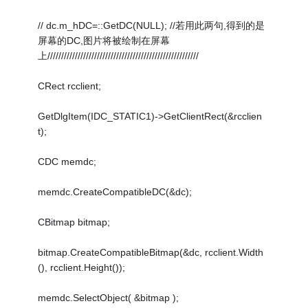
// dc.m_hDC=::GetDC(NULL); //若用此两句,得到的是
屏幕的DC,图片将被绘制在屏幕
上///////////////////////////////////////////////////////
CRect rcclient;
GetDlgItem(IDC_STATIC1)->GetClientRect(&rcclien
t);
CDC memdc;
memdc.CreateCompatibleDC(&dc);
CBitmap bitmap;
bitmap.CreateCompatibleBitmap(&dc, rcclient.Width
(), rcclient.Height());
memdc.SelectObject( &bitmap );