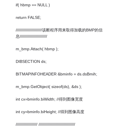
if( hbmp == NULL )
return FALSE;
///////////////////////该断程序用来取得加载的BMP的信
息////////////////////////
m_bmp.Attach( hbmp );
DIBSECTION ds;
BITMAPINFOHEADER &bminfo = ds.dsBmih;
m_bmp.GetObject( sizeof(ds), &ds );
int cx=bminfo.biWidth; //得到图像宽度
int cy=bminfo.biHeight; //得到图像高度
/////////////////// ////////////////////////////////