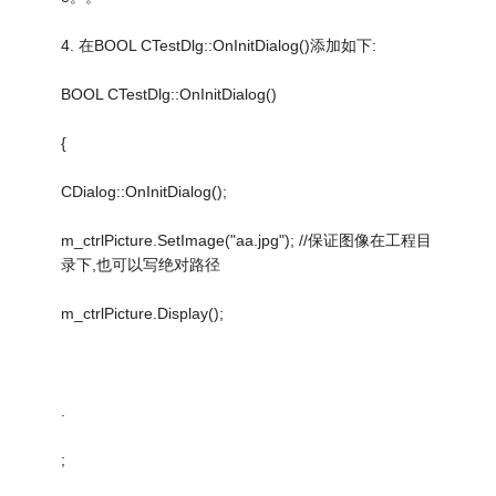
4. 在BOOL CTestDlg::OnInitDialog()添加如下:
BOOL CTestDlg::OnInitDialog()
{
CDialog::OnInitDialog();
m_ctrlPicture.SetImage("aa.jpg"); //保证图像在工程目
录下,也可以写绝对路径
m_ctrlPicture.Display();
.
;