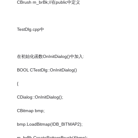
CBrush m_brBk;//在public中定义
TestDlg.cpp中
在初始化函数OnInitDialog()中加入:
BOOL CTestDlg::OnInitDialog()
{
CDialog::OnInitDialog();
CBitmap bmp;
bmp.LoadBitmap(IDB_BITMAP2);
m_brBk.CreatePatternBrush(&bmp);