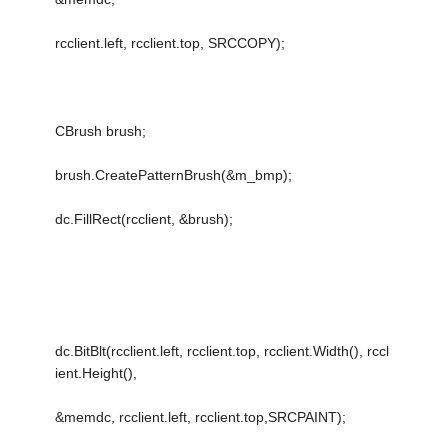
rcclient.left, rcclient.top, SRCCOPY);
CBrush brush;
brush.CreatePatternBrush(&m_bmp);
dc.FillRect(rcclient, &brush);
dc.BitBlt(rcclient.left, rcclient.top, rcclient.Width(), rccl
ient.Height(),
&memdc, rcclient.left, rcclient.top,SRCPAINT);