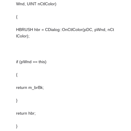
Wnd, UINT nCtlColor)
{
HBRUSH hbr = CDialog::OnCtlColor(pDC, pWnd, nCt
lColor);
if (pWnd == this)
{
return m_brBk;
}
return hbr;
}