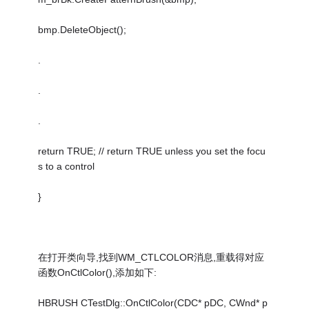
bmp.DeleteObject();
.
.
.
return TRUE; // return TRUE unless you set the focu
s to a control
}
在打开类向导,找到WM_CTLCOLOR消息,重载得对应
函数OnCtlColor(),添加如下:
HBRUSH CTestDlg::OnCtlColor(CDC* pDC, CWnd* p