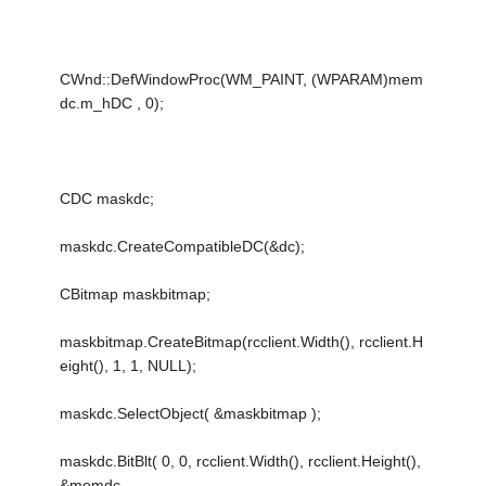
CWnd::DefWindowProc(WM_PAINT, (WPARAM)mem
dc.m_hDC , 0);
CDC maskdc;
maskdc.CreateCompatibleDC(&dc);
CBitmap maskbitmap;
maskbitmap.CreateBitmap(rcclient.Width(), rcclient.H
eight(), 1, 1, NULL);
maskdc.SelectObject( &maskbitmap );
maskdc.BitBlt( 0, 0, rcclient.Width(), rcclient.Height(),
&memdc,