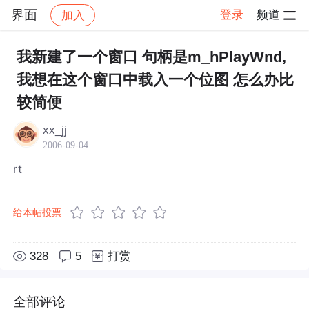
界面
登录
频道
加入
帖子详情
社区
界面
我新建了一个窗口 句柄是m_hPlayWnd,
我想在这个窗口中载入一个位图 怎么办比
较简便
xx_jj
2006-09-04
rt
给本帖投票
328
5
打赏
全部评论