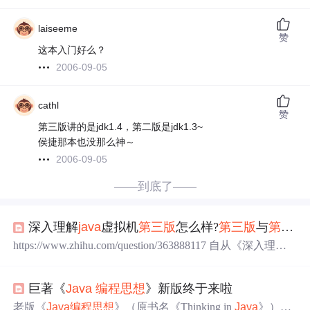
laiseeme
赞
这本入门好么？
2006-09-05
cathl
赞
第三版讲的是jdk1.4，第二版是jdk1.3~
侯捷那本也没那么神～
2006-09-05
——到底了——
深入理解
java
虚拟机
第三版
怎么样?
第三版
与
第二版
https://www.zhihu.com/question/363888117 自从《深入理解
J
ava
虚拟机（第 3 版）》发行后，我看到了很多人提
出
了
相同的问题：
第三版
值不值得买？
第二版
和
第三版
我都看
巨著《
Java
编程思想
》新版终于来啦
了，所以文本就是站在我个人的角来回答这个问题的。
《深入理解
Java
虚拟机（第 3 版）》，我是 19 年 12 月底
老版《
Java
编程思想
》（原书名《Thinking in
Java
》）得