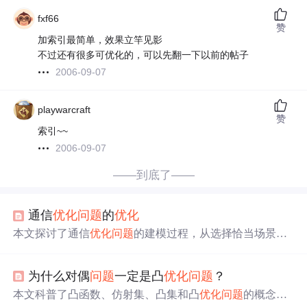
fxf66
赞
加索引最简单，效果立竿见影
不过还有很多可优化的，可以先翻一下以前的帖子
2006-09-07
playwarcraft
赞
索引~~
2006-09-07
——到底了——
通信
优化
问题
的
优化
本文探讨了通信
优化
问题
的建模过程，从选择恰当场景、
构建
优化
问题
到求解策略，包括凸/非凸
问题
的处理、函数
转换、条件放缩以及子
问题
分解和交替
优化
。同时提及了
为什么对偶
问题
一定是凸
优化
问题
？
求解方法的性能和复杂度评估，以及传统和启发式算法的
应用，如遗传算法和蚁群算法。
本文科普了凸函数、仿射集、凸集和凸
优化
问题
的概念，