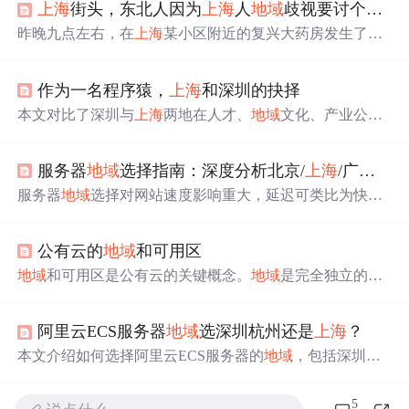
上海
街头，东北人因为
上海
人
地域
歧视要讨个说法
昨晚九点左右，在
上海
某小区附近的复兴大药房发生了
一
起
因
地域
歧视引发的争执。一名东北女性顾客在药店下班
后前来购药遭到拒绝，并受到店员不当言语攻击，随后该
作为一名程序猿，
上海
和深圳的抉择
顾客报警并引发一场激烈的争论。
本文对比了深圳与
上海
两地在人才、
地域
文化、产业公
司、租金房价及收入等方面的差异，帮助程序员选择更适
合自己的城市发展。
服务器
地域
选择指南：深度分析北京/
上海
/广州节点对网站速度的影响
服务器
地域
选择对网站速度影响重大，延迟可类比为快递
时间，越低越好。国内北京、
上海
、广州是核心网络节
点，北京适合北方用户及特定行业网站，
上海
适合广泛用
公有云的
地域
和可用区
户及商业应用，广州适合华南用户及出海业务。建议通过
实测选择节点，让服务器靠近目标用户。
地域
和可用区是公有云的关键概念。
地域
是完全独立的基
础设施，镜像资源在同一
地域
内可共享，但跨
地域
需复
制。可用区在同
地域
下通过低延时链路连
接
，供电设施独
阿里云ECS服务器
地域
选深圳杭州还是
上海
？
立，确保高可用。AWS覆盖全球多个地区和可用区，阿里
云在中国覆盖广泛，腾讯云在华南表现突出，并提供金融
本文介绍如何选择阿里云ECS服务器的
地域
，包括深圳、
专用区域。设计远程灾备方案通常需要跨
地域
考虑。
杭州和
上海
等地的考量因素。文章指出
地域
对网站访问速
度影响较小，推荐根据客户群位置或价格选择，并强调
地
5