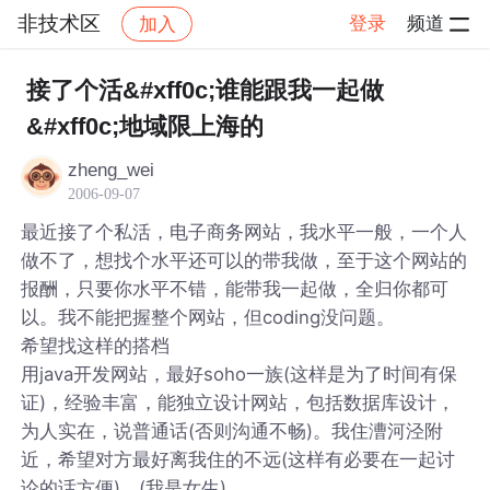
非技术区
登录
频道
加入
帖子详情
社区
非技术区
接了个活&#xff0c;谁能跟我一起做
&#xff0c;地域限上海的
zheng_wei
2006-09-07
最近接了个私活，电子商务网站，我水平一般，一个人
做不了，想找个水平还可以的带我做，至于这个网站的
报酬，只要你水平不错，能带我一起做，全归你都可
以。我不能把握整个网站，但coding没问题。
希望找这样的搭档
用java开发网站，最好soho一族(这样是为了时间有保
证)，经验丰富，能独立设计网站，包括数据库设计，
为人实在，说普通话(否则沟通不畅)。我住漕河泾附
近，希望对方最好离我住的不远(这样有必要在一起讨
论的话方便)。(我是女生)