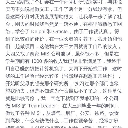
大三假期找了个机会在一个计算机研究所实习，与其说
实习不如说是做义工，工作了两个月一分钱没有拿。但
是这两个月对我的发展帮助很大，让我早一步了解了社
会，刚去的时候我当然是一窍不通，在那里我熟悉了网
络，学会了 Delphi 和 Oracle 。由于工作很认真， 得
到了比较好的评价，在一位长者的引荐下，我开始和他
们一起做项目，这使我在大三大四就有了自己的收入，
大四又找了两家 MIS 公司兼职，虽然钱不多，但是在
学生期间有 1000 多的收入我已经非常满足了，我终于
用自己赚的钱把计算机换了。大四下开始找工作，这时
我的工作经验已经比较多（当然现在想想非常幼稚），
开始听父母的想去那个研究所， 实习过那个部门也希
望我能去，但是不知道为什么最后不了了之，这种单位
就是比较官僚 ，我一气之下就到了我兼职的一个公司
做 MIS 的 TeamLeader 。在大三到毕业一年的时间，
做过了各种 MIS ，从煤气、烟厂、公安、铁路、饮食
到高校，什么有钱做什么，工作也很辛苦 ，经常加班
和熬通宵，从跟客户谈需求到设计、编码、测试、交付