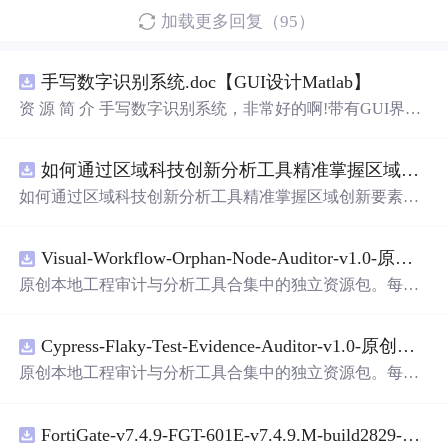
加载更多回复（95）
手写数字识别系统.doc【GUI设计Matlab】
资 源 简 介 手写数字识别系统，非常好的啊!带有GUI界
面，使用方便! 详 情 说 明 用这个手写数字识别系统，你可
以轻松地识别手写数字。这个系统不仅功能强大，而且还
如何通过区域科技创新分析工具精准掌握区域创新要素分布与产业链融合现状？.docx
带有直观的图形用户界面（GUI），非常容易使用。你只
需要将手写数字输入系统，它将立即给出准确的识别结
如何通过区域科技创新分析工具精准掌握区域创新要素分
果。这个系统可以在各种场景中使用，无论是学校、工作
布与产业链融合现状？
还是日常生活，都能为你提供快速和准确的识别服务。它
是
一个
非常方便和实用的工具，你一定会喜欢它的！
Visual-Workflow-Orphan-Node-Auditor-v1.0-原创源码与文档.zip
原创本地工程审计与分析工具合集中的独立资源包。每个
ZIP包含完整源码、3项自动化测试、可复现合成示例、离
线HTML、JSON与SVG报告、1080×720真实运行效果图、
Cypress-Flaky-Test-Evidence-Auditor-v1.0-原创源码与文档.zip
README、运行说明、功能清单、MIT License及原创与授
权声明。解压后进入project目录，执行npm test验证算法，
原创本地工程审计与分析工具合集中的独立资源包。每个
执行npm run report生成报告，也可通过本地静态服务器打
ZIP包含完整源码、3项自动化测试、可复现合成示例、离
开网页。运行时零第三方依赖，不包含热点产品或开源项
线HTML、JSON与SVG报告、1080×720真实运行效果图、
目源码、Logo、官方截图、论文、生产日志或其他受限素
FortiGate-v7.4.9-FGT-601E-v7.4.9.M-build2829-FORTINET.out
README、运行说明、功能清单、MIT License及原创与授