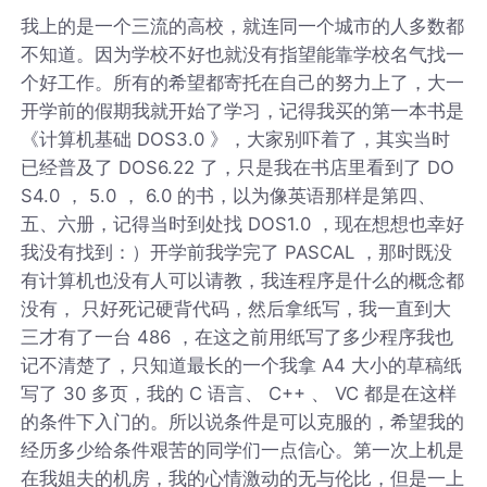
我上的是一个三流的高校，就连同一个城市的人多数都
不知道。因为学校不好也就没有指望能靠学校名气找一
个好工作。所有的希望都寄托在自己的努力上了，大一
开学前的假期我就开始了学习，记得我买的第一本书是
《计算机基础 DOS3.0 》，大家别吓着了，其实当时
已经普及了 DOS6.22 了，只是我在书店里看到了 DO
S4.0 ， 5.0 ， 6.0 的书，以为像英语那样是第四、
五、六册，记得当时到处找 DOS1.0 ，现在想想也幸好
我没有找到：）开学前我学完了 PASCAL ，那时既没
有计算机也没有人可以请教，我连程序是什么的概念都
没有， 只好死记硬背代码，然后拿纸写，我一直到大
三才有了一台 486 ，在这之前用纸写了多少程序我也
记不清楚了，只知道最长的一个我拿 A4 大小的草稿纸
写了 30 多页，我的 C 语言、 C++ 、 VC 都是在这样
的条件下入门的。所以说条件是可以克服的，希望我的
经历多少给条件艰苦的同学们一点信心。第一次上机是
在我姐夫的机房，我的心情激动的无与伦比，但是一上