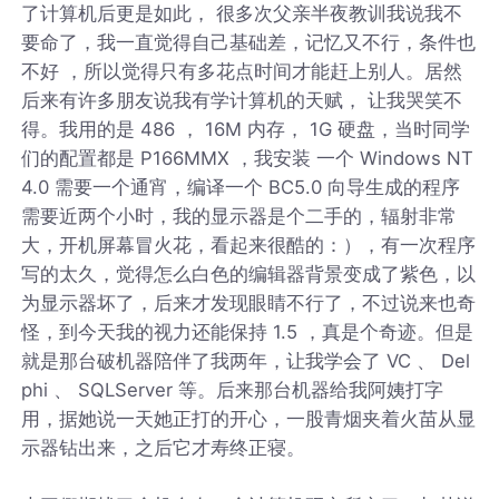
了计算机后更是如此， 很多次父亲半夜教训我说我不
要命了，我一直觉得自己基础差，记忆又不行，条件也
不好 ，所以觉得只有多花点时间才能赶上别人。居然
后来有许多朋友说我有学计算机的天赋， 让我哭笑不
得。我用的是 486 ， 16M 内存， 1G 硬盘，当时同学
们的配置都是 P166MMX ，我安装 一个 Windows NT
4.0 需要一个通宵，编译一个 BC5.0 向导生成的程序
需要近两个小时，我的显示器是个二手的，辐射非常
大，开机屏幕冒火花，看起来很酷的：），有一次程序
写的太久，觉得怎么白色的编辑器背景变成了紫色，以
为显示器坏了，后来才发现眼睛不行了，不过说来也奇
怪，到今天我的视力还能保持 1.5 ，真是个奇迹。但是
就是那台破机器陪伴了我两年，让我学会了 VC 、 Del
phi 、 SQLServer 等。后来那台机器给我阿姨打字
用，据她说一天她正打的开心，一股青烟夹着火苗从显
示器钻出来，之后它才寿终正寝。