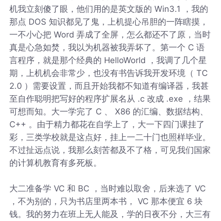
机我立刻傻了眼，他们用的是英文版的 Win3.1 ，我的
那点 DOS 知识都见了鬼，上机提心吊胆的一阵瞎摸，
一不小心把 Word 弄成了全屏，怎么都还不了原，当时
真是心急如焚，我以为机器被我弄坏了。第一个 C 语
言程序，就是那个经典的 HelloWorld ，我调了几个星
期，上机机会非常少，也没有书告诉我开发环境（ TC
2.0 ）需要设置，而且开始我都不知道有编译器，我甚
至自作聪明把写好的程序扩展名从 .c 改成 .exe ，结果
可想而知。大一学完了 C 、 X86 的汇编、数据结构、
C++ 。由于精力都花在自学上了，大一下四门课挂了
彩，三类学校就是这点好，挂上一二十门也照样毕业。
不过扯远点说，我那么刻苦都及不了格，可见我们国家
的计算机教育有多死板。
大二准备学 VC 和 BC ，当时难以取舍，后来选了 VC
，不为别的，只为书店里两本书， VC 那本便宜 6 块
钱。我的努力在班上无人能及，学的日夜不分，大三有