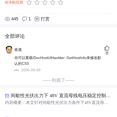
给本帖投票
445
1
打赏
全部评论
蒋晟
赞
你可以重载IDocHostUIHanlder::GetHostInfo来修改默
认的CSS
2006-09-09
——到底了——
间歇性光伏出力下 48V 直流母线电压稳定控制及储能双向充放电闭环调控体系研究（Simulink仿真实现）
内容概要：本文针对间歇性光伏出力条件下48V直流母线
电压稳定控制及储能双向充放电闭环调控问题，提出一种
基于离网光伏直流微网系统的协同控制体系。通过构建包