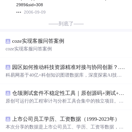
2989&sid=308
2006-09-09
——到底了——
coze实现客服问答案例
coze实现客服问答案例
园区如何推动科技资源精准对接与协同创新？.docx
科易网基于40亿+科创知识图谱数据库，深度探索AI技术
在技术转移、成果转化、技术经纪、知识产权、产业创
新、科技招商等垂直领域的多样化应用场景，研究科技创
仓颉测试套件不稳定性工具｜原创源码+测试+离线报告
新领域的AI+数智化解决方案，推动科技创新与产业创新
智能化发展。
原创可运行的工程审计与分析工具合集中的独立项目。每
个压缩包包含完整 Node.js、HTML、CSS、JavaScript 源
码，内置合成示例、3 项自动化验收、离线 HTML/JSON/S
上市公司员工学历、工资数据（1999-2023年）
VG 报告、1080×720 运行效果图、README、运行说明、
MIT License 与原创授权声明。零第三方运行依赖，不包含
本次分享的数据是上市公司员工、学历、工资等数据，包
榜单产品源码、官方素材、论文、账号数据或未授权内